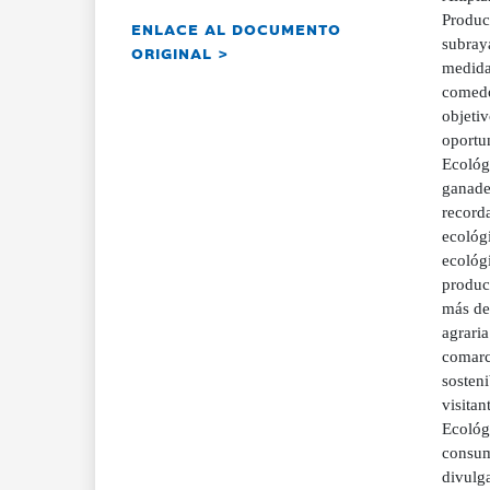
Produc
ENLACE AL DOCUMENTO
subraya
ORIGINAL >
medidas
comedo
objetiv
oportu
Ecológ
ganader
record
ecológi
ecológ
produc
más de
agraria
comarca
sosten
visitan
Ecológi
consumi
divulga