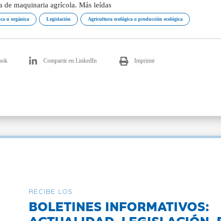
a de maquinaria agrícola. Más leídas
ica u orgánica
Legislación
Agricultura ecológica o producción ecológica
ook
Compartir en LinkedIn
Imprimir
RECIBE LOS
BOLETINES INFORMATIVOS:
ACTUALIDAD, LEGISLACIÓN, 