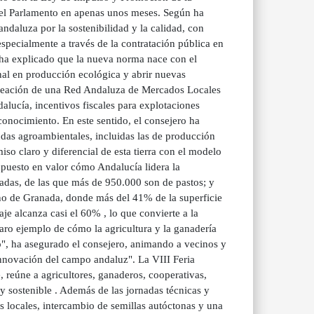
 el Parlamento en apenas unos meses. Según ha
ndaluza por la sostenibilidad y la calidad, con
specialmente a través de la contratación pública en
 ha explicado que la nueva norma nace con el
onal en producción ecológica y abrir nuevas
creación de una Red Andaluza de Mercados Locales
lucía, incentivos fiscales para explotaciones
 conocimiento. En este sentido, el consejero ha
as agroambientales, incluidas las de producción
so claro y diferencial de esta tierra con el modelo
 puesto en valor cómo Andalucía lidera la
adas, de las que más de 950.000 son de pastos; y
ano de Granada, donde más del 41% de la superficie
je alcanza casi el 60% , lo que convierte a la
aro ejemplo de cómo la agricultura y la ganadería
o", ha asegurado el consejero, animando a vecinos y
la innovación del campo andaluz". La VIII Feria
, reúne a agricultores, ganaderos, cooperativas,
y sostenible . Además de las jornadas técnicas y
s locales, intercambio de semillas autóctonas y una