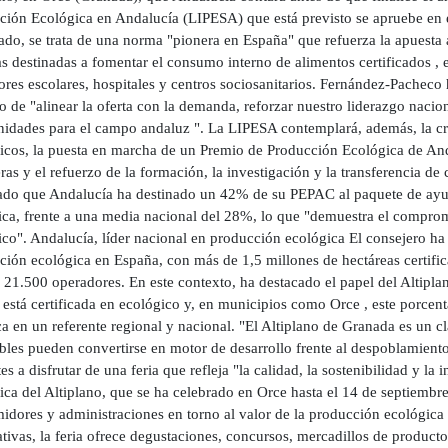
ción Ecológica en Andalucía (LIPESA) que está previsto se apruebe en
do, se trata de una norma "pionera en España" que refuerza la apuesta a
 destinadas a fomentar el consumo interno de alimentos certificados , e
res escolares, hospitales y centros sociosanitarios. Fernández-Pacheco
o de "alinear la oferta con la demanda, reforzar nuestro liderazgo naci
nidades para el campo andaluz ". La LIPESA contemplará, además, la 
icos, la puesta en marcha de un Premio de Producción Ecológica de Anda
as y el refuerzo de la formación, la investigación y la transferencia de
ado que Andalucía ha destinado un 42% de su PEPAC al paquete de ayud
ca, frente a una media nacional del 28%, lo que "demuestra el compromi
ico". Andalucía, líder nacional en producción ecológica El consejero ha
ción ecológica en España, con más de 1,5 millones de hectáreas certific
 21.500 operadores. En este contexto, ha destacado el papel del Altipl
 está certificada en ecológico y, en municipios como Orce , este porcenta
 en un referente regional y nacional. "El Altiplano de Granada es un cl
ibles pueden convertirse en motor de desarrollo frente al despoblamient
tes a disfrutar de una feria que refleja "la calidad, la sostenibilidad y 
ca del Altiplano, que se ha celebrado en Orce hasta el 14 de septiembre
dores y administraciones en torno al valor de la producción ecológica 
tivas, la feria ofrece degustaciones, concursos, mercadillos de producto