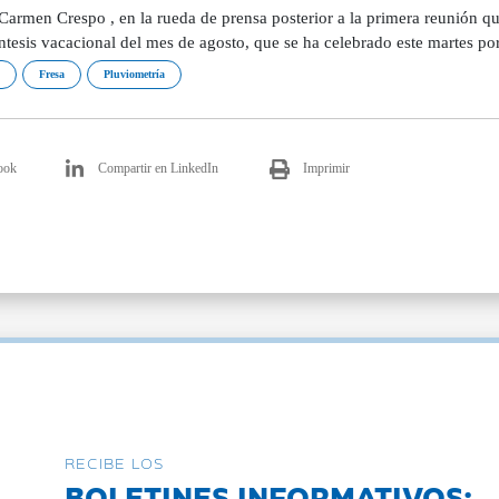
 Carmen Crespo , en la rueda de prensa posterior a la primera reunión q
ntesis vacacional del mes de agosto, que se ha celebrado este martes por
Fresa
Pluviometría
ook
Compartir en LinkedIn
Imprimir
RECIBE LOS
BOLETINES INFORMATIVOS: