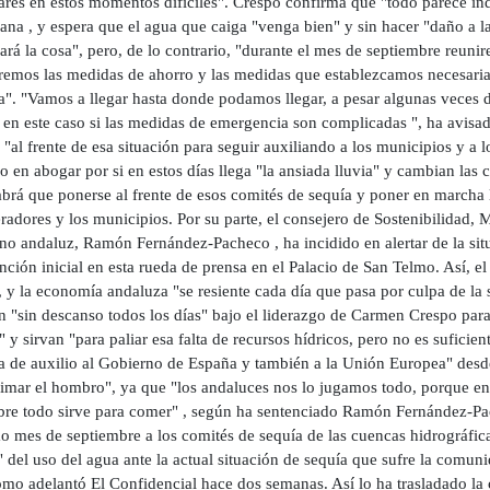
ares en estos momentos difíciles". Crespo confirma que "todo parece ind
na , y espera que el agua que caiga "venga bien" y sin hacer "daño a la
rá la cosa", pero, de lo contrario, "durante el mes de septiembre reuni
remos las medidas de ahorro y las medidas que establezcamos necesaria
a". "Vamos a llegar hasta donde podamos llegar, a pesar algunas veces d
 en este caso si las medidas de emergencia son complicadas ", ha avisad
 "al frente de esa situación para seguir auxiliando a los municipios y 
do en abogar por si en estos días llega "la ansiada lluvia" y cambian las 
habrá que ponerse al frente de esos comités de sequía y poner en marcha
eradores y los municipios. Por su parte, el consejero de Sostenibilidad
no andaluz, Ramón Fernández-Pacheco , ha incidido en alertar de la sit
nción inicial en esta rueda de prensa en el Palacio de San Telmo. Así, 
, y la economía andaluza "se resiente cada día que pasa por culpa de la 
n "sin descanso todos los días" bajo el liderazgo de Carmen Crespo para
 y sirvan "para paliar esa falta de recursos hídricos, pero no es suficien
a de auxilio al Gobierno de España y también a la Unión Europea" desd
rimar el hombro", ya que "los andaluces nos lo jugamos todo, porque en 
bre todo sirve para comer" , según ha sentenciado Ramón Fernández-Pac
o mes de septiembre a los comités de sequía de las cuencas hidrográfic
 del uso del agua ante la actual situación de sequía que sufre la comuni
omo adelantó El Confidencial hace dos semanas. Así lo ha trasladado la 