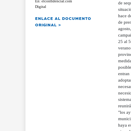
En: elconfidencial.com
de sequ
Digital
situaci
hace do
ENLACE AL DOCUMENTO
de pren
ORIGINAL >
agosto,
campañ
25 al 5
verano
provin
medida 
posible
entran
adoptar
necesar
necesid
sistem
reunir
"los ay
municip
haya e