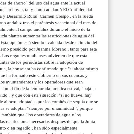
as de ahorro" del uso del agua ante la actual
e sin llover, tal y como adelantó El Confidencial
ua y Desarrollo Rural, Carmen Crespo , en la rueda
no andaluz tras el paréntesis vacacional del mes de
almente al campo andaluz durante el inicio de la
cía plantea aumentar las restricciones de agua del
 Esta opción está siendo evaluada desde el inicio del
ierno presidido por Juanma Moreno , tanto para esta
. Los regantes onubenses advierten de que esta
untas de los periodistas sobre la adopción de
quía, la consejera ha confirmado que "si ahora mismo
 que ha formado este Gobierno en sus cuencas y
 los ayuntamientos y los operadores que sean
n el fin de la temporada turística estival, "baja la
ido", y que con esta situación, "si no llueve, hay
e ahorro adoptadas por los comités de sequía que se
idas se adoptan "siempre por unanimidad ", porque
o también que "los operadores de agua y los
as restricciones necesarias después de que la Junta
nto o en regadío , han sido especialmente