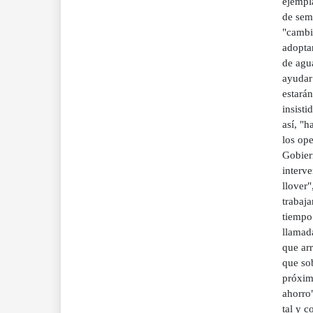
ejempl
de sema
"cambia
adopta
de agu
ayudar
estarán
insisti
así, "
los op
Gobier
interve
llover"
trabaja
tiempo"
llamad
que ar
que so
próxim
ahorro"
tal y c