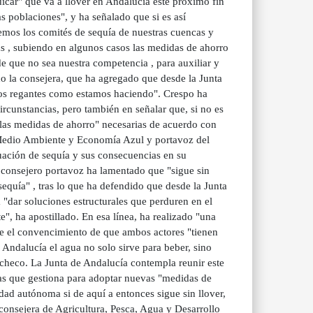
icar" que va a llover en Andalucía este próximo fin
s poblaciones", y ha señalado que si es así
remos los comités de sequía de nuestras cuencas y
s , subiendo en algunos casos las medidas de ahorro
e que no sea nuestra competencia , para auxiliar y
o la consejera, que ha agregado que desde la Junta
a los regantes como estamos haciendo". Crespo ha
circunstancias, pero también en señalar que, si no es
 las medidas de ahorro" necesarias de acuerdo con
, Medio Ambiente y Economía Azul y portavoz del
uación de sequía y sus consecuencias en su
el consejero portavoz ha lamentado que "sigue sin
sequía" , tras lo que ha defendido que desde la Junta
 "dar soluciones estructurales que perduren en el
te", ha apostillado. En esa línea, ha realizado "una
e el convencimiento de que ambos actores "tienen
Andalucía el agua no solo sirve para beber, sino
heco. La Junta de Andalucía contempla reunir este
as que gestiona para adoptar nuevas "medidas de
dad autónoma si de aquí a entonces sigue sin llover,
consejera de Agricultura, Pesca, Agua y Desarrollo