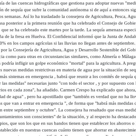
ía de las cuencas hidrográficas que gestiona para adoptar nuevas "medid
ón de sequía que sufre la comunidad autónoma si de aquí a entonces sigu
s semanas. Así lo ha trasladado la consejera de Agricultura, Pesca, Ag
sa posterior a la primera reunión que ha celebrado el Consejo de Gobier
 que se ha celebrado este martes por la tarde. La sequía amenaza especi
a de la fresa en Huelva. El Confidencial informó que la Junta de Andalu
0% en los campos agrícolas si las lluvias no llegan antes de septiembre.
 por la Consejería de Agricultura, Agua y Desarrollo Sostenible del Gob
cia como para otras en circunstancias similares, como Almería o Málaga
podría infligir un golpe económico "mortal" para la agricultura. A preg
s nuevas medidas restrictivas en materia de agua por la situación de se
 más sistemas en emergencia , habrá que reunir a los comités de sequía
 las medidas" necesarias junto "con todo el sector , y por supuesto con
ios en cada zona", ha añadido. Carmen Crespo ha explicado que ahora, co
ad de agua" , pero ha apostillado que "también es verdad que no ha llov
as que van a entrar en emergencia ", de forma que "habrá más medidas d
án entre septiembre y octubre". La consejera ha resaltado que esas med
untamientos son conscientes" de la situación, y al respecto ha destacad
ios, que son los que en sus bandos tienen que establecer los ahorros o l
stablecido en nuestras cuencas cuánto tienen que ahorrar en abastecimie