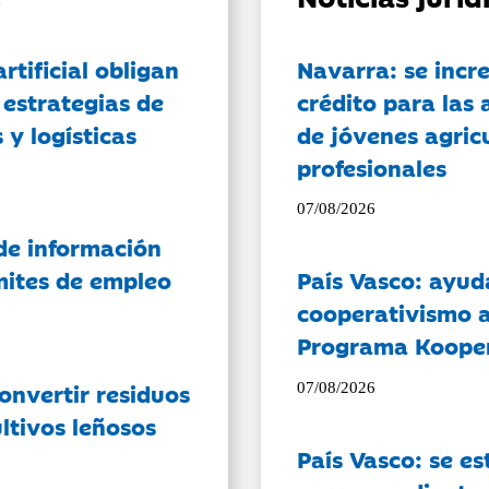
artificial obligan
Navarra: se incr
 estrategias de
crédito para las 
 y logísticas
de jóvenes agricu
profesionales
07/08/2026
de información
ámites de empleo
País Vasco: ayud
cooperativismo a
Programa Koope
onvertir residuos
07/08/2026
ltivos leñosos
País Vasco: se es