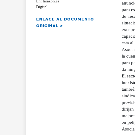
En: larazon.es
anunció
Digital
para es
de «esc
ENLACE AL DOCUMENTO
situac
ORIGINAL >
excepci
capacid
está al
Asocia
la cue
para po
da ning
El sect
inexist
tambié
sindica
previs
dirijan
mejores
en peli
Asocia