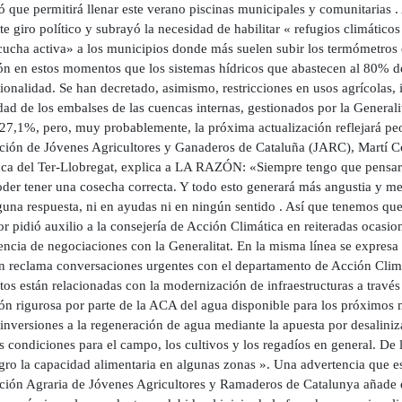
 que permitirá llenar este verano piscinas municipales y comunitarias .
te giro político y subrayó la necesidad de habilitar « refugios climático
ucha activa» a los municipios donde más suelen subir los termómetros e
ión en estos momentos que los sistemas hídricos que abastecen al 80% de
onalidad. Se han decretado, asimismo, restricciones en usos agrícolas, i
ad de los embalses de las cuencas internas, gestionados por la General
 27,1%, pero, muy probablemente, la próxima actualización reflejará peor
ción de Jóvenes Agricultores y Ganaderos de Cataluña (JARC), Martí Co
nca del Ter-Llobregat, explica a LA RAZÓN: «Siempre tengo que pensar en
der tener una cosecha correcta. Y todo esto generará más angustia y me
una respuesta, ni en ayudas ni en ningún sentido . Así que tenemos que
or pidió auxilio a la consejería de Acción Climática en reiteradas ocasi
encia de negociaciones con la Generalitat. En la misma línea se expresa
n reclama conversaciones urgentes con el departamento de Acción Climá
tos están relacionadas con la modernización de infraestructuras a través
ión rigurosa por parte de la ACA del agua disponible para los próximos 
 inversiones a la regeneración de agua mediante la apuesta por desaliniz
 condiciones para el campo, los cultivos y los regadíos en general. De l
gro la capacidad alimentaria en algunas zonas ». Una advertencia que es
ción Agraria de Jóvenes Agricultores y Ramaderos de Catalunya añade que