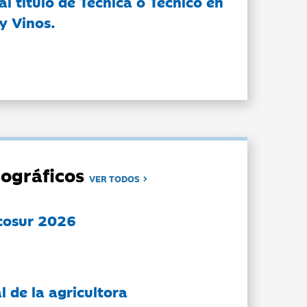
l título de Técnica o Técnico en
y Vinos.
ográficos
VER TODOS
cosur 2026
l de la agricultora