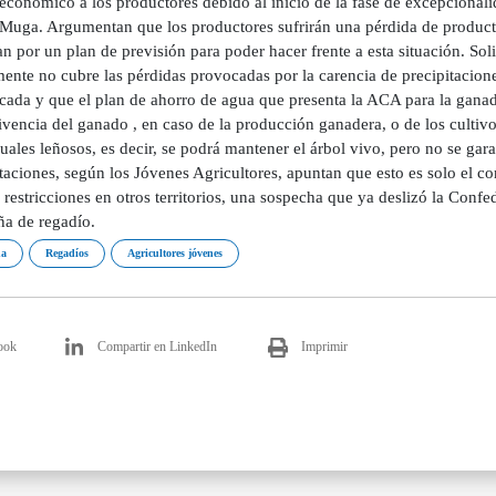
conómico a los productores debido al inicio de la fase de excepcionalid
 Muga. Argumentan que los productores sufrirán una pérdida de productiv
n por un plan de previsión para poder hacer frente a esta situación. Soli
ente no cubre las pérdidas provocadas por la carencia de precipitaciones
ada y que el plan de ahorro de agua que presenta la ACA para la ganader
vencia del ganado , en caso de la producción ganadera, o de los cultivos
uales leñosos, es decir, se podrá mantener el árbol vivo, pero no se gara
itaciones, según los Jóvenes Agricultores, apuntan que esto es solo el
restricciones en otros territorios, una sospecha que ya deslizó la Conf
a de regadío.
ha
Regadíos
Agricultores jóvenes
ook
Compartir en LinkedIn
Imprimir