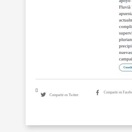
apoyo e
Fluvià
apuesta
actualm
complic
supervi
plurian
precip
nuevas 
campañ
Cosec
Compartir en Faceb
Compartir en Twitter