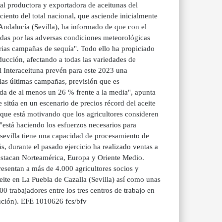
pal productora y exportadora de aceitunas del
ento del total nacional, que asciende inicialmente
ndalucía (Sevilla), ha informado de que con el
adas por las adversas condiciones meteorológicas
arias campañas de sequía". Todo ello ha propiciado
ducción, afectando a todas las variedades de
l Interaceituna prevén para este 2023 una
las últimas campañas, previsión que es
ída de al menos un 26 % frente a la media", apunta
 sitúa en un escenario de precios récord del aceite
, que está motivando que los agricultores consideren
"está haciendo los esfuerzos necesarios para
rosevilla tiene una capacidad de procesamiento de
 durante el pasado ejercicio ha realizado ventas a
destacan Norteamérica, Europa y Oriente Medio.
esentan a más de 4.000 agricultores socios y
ite en La Puebla de Cazalla (Sevilla) así como unas
00 trabajadores entre los tres centros de trabajo en
bución). EFE 1010626 fcs/bfv