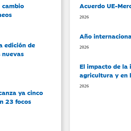
l cambio
Acuerdo UE-Mer
neos
2026
Año internaciona
a edición de
2026
s nuevas
El impacto de la i
agricultura y en
2026
canza ya cinco
on 23 focos