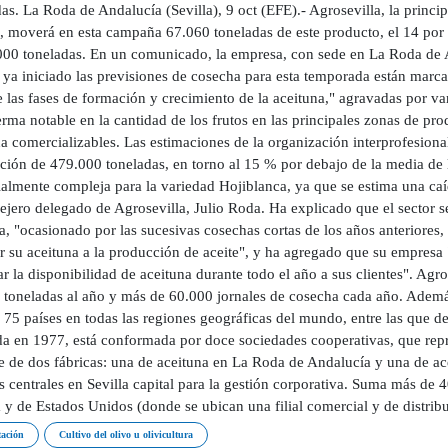
as. La Roda de Andalucía (Sevilla), 9 oct (EFE).- Agrosevilla, la princi
 moverá en esta campaña 67.060 toneladas de este producto, el 14 por ci
000 toneladas. En un comunicado, la empresa, con sede en La Roda de A
 ya iniciado las previsiones de cosecha para esta temporada están marc
 las fases de formación y crecimiento de la aceituna," agravadas por v
ma notable en la cantidad de los frutos en las principales zonas de pro
a comercializables. Las estimaciones de la organización interprofesiona
ción de 479.000 toneladas, en torno al 15 % por debajo de la media de 
ialmente compleja para la variedad Hojiblanca, ya que se estima una ca
ejero delegado de Agrosevilla, Julio Roda. Ha explicado que el sector se
a, "ocasionado por las sucesivas cosechas cortas de los años anteriores
r su aceituna a la producción de aceite", y ha agregado que su empresa 
r la disponibilidad de aceituna durante todo el año a sus clientes". Ag
 toneladas al año y más de 60.000 jornales de cosecha cada año. Además,
 75 países en todas las regiones geográficas del mundo, entre las que 
a en 1977, está conformada por doce sociedades cooperativas, que repr
e de dos fábricas: una de aceituna en La Roda de Andalucía y una de ace
s centrales en Sevilla capital para la gestión corporativa. Suma más de 4
 y de Estados Unidos (donde se ubican una filial comercial y de distri
ación
Cultivo del olivo u olivicultura