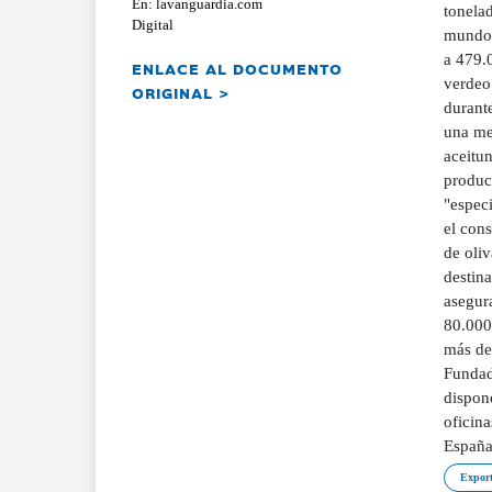
En: lavanguardia.com
tonelad
Digital
mundo,
a 479.
ENLACE AL DOCUMENTO
verdeo
ORIGINAL >
durante
una mer
aceitun
produc
"espec
el cons
de oliv
destina
asegura
80.000
más de
Fundad
dispon
oficina
España
Export