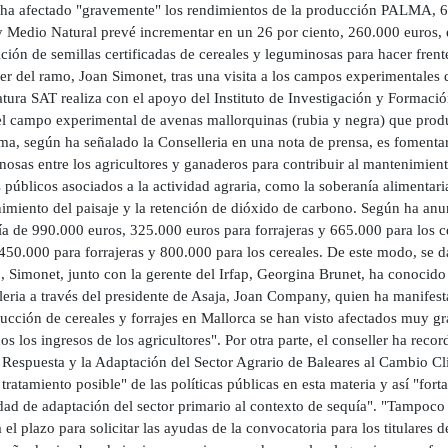
 ha afectado "gravemente" los rendimientos de la producción PALMA, 
y Medio Natural prevé incrementar en un 26 por ciento, 260.000 euros, 
ción de semillas certificadas de cereales y leguminosas para hacer frente
er del ramo, Joan Simonet, tras una visita a los campos experimentales 
ura SAT realiza con el apoyo del Instituto de Investigación y Formación
l campo experimental de avenas mallorquinas (rubia y negra) que produ
a, según ha señalado la Conselleria en una nota de prensa, es fomentar 
osas entre los agricultores y ganaderos para contribuir al mantenimiento
 públicos asociados a la actividad agraria, como la soberanía alimentaria
imiento del paisaje y la retención de dióxido de carbono. Según ha anun
a de 990.000 euros, 325.000 euros para forrajeras y 665.000 para los c
450.000 para forrajeras y 800.000 para los cereales. De este modo, se d
, Simonet, junto con la gerente del Irfap, Georgina Brunet, ha conocido 
eria a través del presidente de Asaja, Joan Company, quien ha manifest
ucción de cereales y forrajes en Mallorca se han visto afectados muy gr
os los ingresos de los agricultores". Por otra parte, el conseller ha r
 Respuesta y la Adaptación del Sector Agrario de Baleares al Cambio Clim
tratamiento posible" de las políticas públicas en esta materia y así "forta
dad de adaptación del sector primario al contexto de sequía". "Tampoc
a el plazo para solicitar las ayudas de la convocatoria para los titulares 