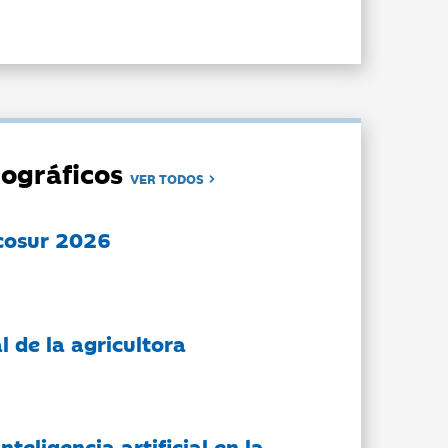
ográficos
VER TODOS
cosur 2026
l de la agricultora
nteligencia artificial en la