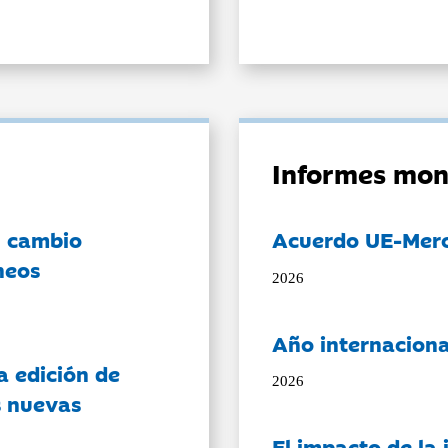
Informes mon
l cambio
Acuerdo UE-Mer
neos
2026
Año internaciona
a edición de
2026
s nuevas
El impacto de la i