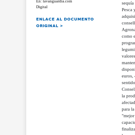
En: lavanguardia.com
sequía
Digital
Pesca 
adquisi
ENLACE AL DOCUMENTO
consell
ORIGINAL >
Agronat
como e
program
legumin
valores
manten
disponí
euros, 
sentido
Consell
la prod
afectad
para la
"mejor 
capaci
finaliz