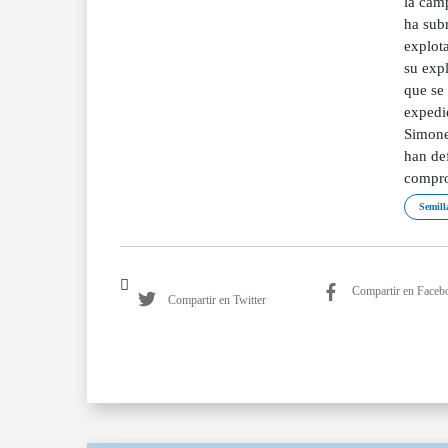
la camp
ha subr
explot
su expl
que se 
expedi
Simonet
han de
compro
Semill
Compartir en Faceb
Compartir en Twitter