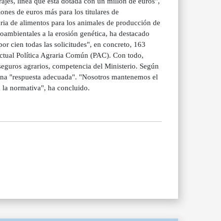
ajes, línea que está dotada con un millón de euros",
ones de euros más para los titulares de
ria de alimentos para los animales de producción de
oambientales a la erosión genética, ha destacado
or cien todas las solicitudes", en concreto, 163
actual Política Agraria Común (PAC). Con todo,
seguros agrarios, competencia del Ministerio. Según
 una "respuesta adecuada". "Nosotros mantenemos el
la normativa", ha concluido.