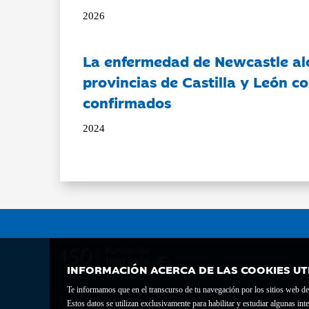
2026
La enfermedad de Newcastle al
provincias de Castilla y León c
confirmados
2024
INFORMACIÓN ACERCA DE LAS COOKIES UT
Te informamos que en el transcurso de tu navegación por los sitios web del 
Fundación Bancaria Ibercaja C.I.F. G-50000652.
Estos datos se utilizan exclusivamente para habilitar y estudiar algunas 