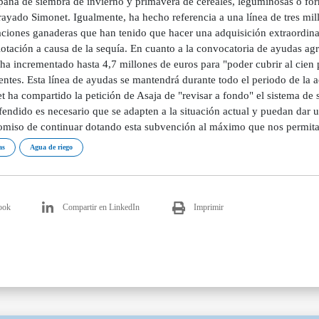
aña de siembra de invierno y primavera de cereales, leguminosas o forr
ayado Simonet. Igualmente, ha hecho referencia a una línea de tres mill
aciones ganaderas que han tenido que hacer una adquisición extraordina
otación a causa de la sequía. En cuanto a la convocatoria de ayudas agr
ha incrementado hasta 4,7 millones de euros para "poder cubrir al cien p
entes. Esta línea de ayudas se mantendrá durante todo el periodo de la 
 ha compartido la petición de Asaja de "revisar a fondo" el sistema de 
fendido es necesario que se adapten a la situación actual y puedan dar
miso de continuar dotando esta subvención al máximo que nos permita 
as
Agua de riego
ook
Compartir en LinkedIn
Imprimir