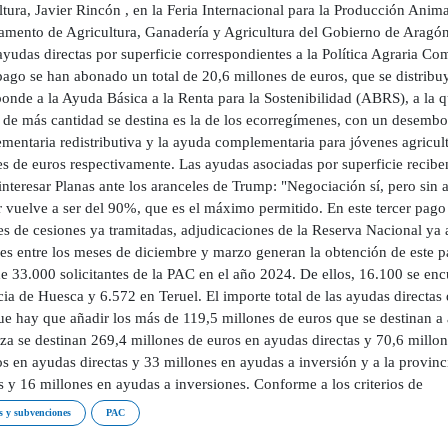
ltura, Javier Rincón , en la Feria Internacional para la Producción Ani
amento de Agricultura, Ganadería y Agricultura del Gobierno de Aragón 
 ayudas directas por superficie correspondientes a la Política Agraria 
pago se han abonado un total de 20,6 millones de euros, que se distribu
onde a la Ayuda Básica a la Renta para la Sostenibilidad (ABRS), a la q
 de más cantidad se destina es la de los ecorregímenes, con un desembo
entaria redistributiva y la ayuda complementaria para jóvenes agriculto
es de euros respectivamente. Las ayudas asociadas por superficie recib
interesar Planas ante los aranceles de Trump: "Negociación sí, pero sin
ar vuelve a ser del 90%, que es el máximo permitido. En este tercer pag
es de cesiones ya tramitadas, adjudicaciones de la Reserva Nacional ya
les entre los meses de diciembre y marzo generan la obtención de este
e 33.000 solicitantes de la PAC en el año 2024. De ellos, 16.100 se enc
ia de Huesca y 6.572 en Teruel. El importe total de las ayudas directas
ue hay que añadir los más de 119,5 millones de euros que se destinan a 
za se destinan 269,4 millones de euros en ayudas directas y 70,6 millon
s en ayudas directas y 33 millones en ayudas a inversión y a la provinc
s y 16 millones en ayudas a inversiones. Conforme a los criterios de
 y subvenciones
PAC