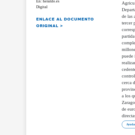
En: heraldo.es
Agricu
Digital
Depart
de las
ENLACE AL DOCUMENTO
tercer 
ORIGINAL >
corresp
partida
complem
millon
puede 
realiz
cedent
contro
cerca d
provinc
a los q
Zarago
de euro
directa
Ayudas