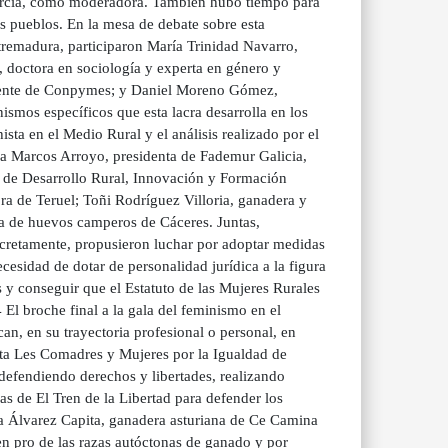
urcia, como moderadora. También hubo tiempo para
os pueblos. En la mesa de debate sobre esta
remadura, participaron María Trinidad Navarro,
 doctora en sociología y experta en género y
sidente de Conpymes; y Daniel Moreno Gómez,
smos específicos que esta lacra desarrolla en los
sta en el Medio Rural y el análisis realizado por el
a Marcos Arroyo, presidenta de Fademur Galicia,
l de Desarrollo Rural, Innovación y Formación
ra de Teruel; Toñi Rodríguez Villoria, ganadera y
a de huevos camperos de Cáceres. Juntas,
cretamente, propusieron luchar por adoptar medidas
ecesidad de dotar de personalidad jurídica a la figura
s y conseguir que el Estatuto de las Mujeres Rurales
che final a la gala del feminismo en el
n, en su trayectoria profesional o personal, en
inista Les Comadres y Mujeres por la Igualdad de
 defendiendo derechos y libertades, realizando
ras de El Tren de la Libertad para defender los
na Álvarez Capita, ganadera asturiana de Ce Camina
n pro de las razas autóctonas de ganado y por