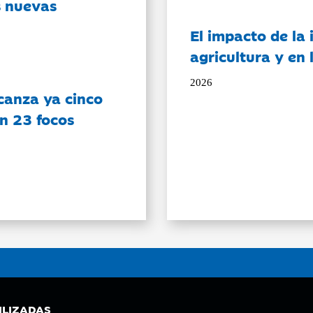
s nuevas
El impacto de la i
agricultura y en
2026
canza ya cinco
on 23 focos
ILIZADAS