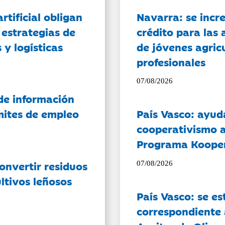
artificial obligan
Navarra: se incr
 estrategias de
crédito para las 
 y logísticas
de jóvenes agricu
profesionales
07/08/2026
de información
ámites de empleo
País Vasco: ayud
cooperativismo a
Programa Koope
onvertir residuos
07/08/2026
ltivos leñosos
País Vasco: se es
correspondiente a