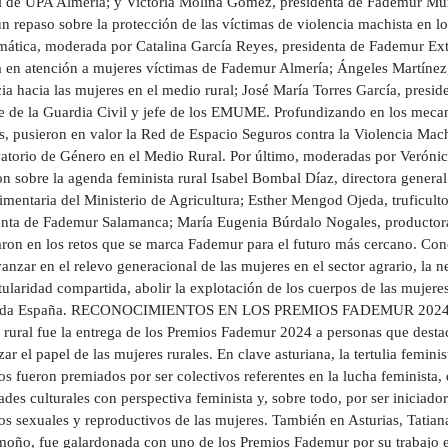
l de UPA Almería; y Victoria Molina Gómez, presidenta de Fademur M
n repaso sobre la protección de las víctimas de violencia machista en l
mática, moderada por Catalina García Reyes, presidenta de Fademur Ext
a en atención a mujeres víctimas de Fademur Almería; Ángeles Martínez,
cia hacia las mujeres en el medio rural; José María Torres García, pre
te de la Guardia Civil y jefe de los EMUME. Profundizando en los mecani
, pusieron en valor la Red de Espacio Seguros contra la Violencia Machi
atorio de Género en el Medio Rural. Por último, moderadas por Verónic
on sobre la agenda feminista rural Isabel Bombal Díaz, directora genera
mentaria del Ministerio de Agricultura; Esther Mengod Ojeda, truficulto
enta de Fademur Salamanca; María Eugenia Búrdalo Nogales, productor
ron en los retos que se marca Fademur para el futuro más cercano. Con
anzar en el relevo generacional de las mujeres en el sector agrario, la n
itularidad compartida, abolir la explotación de los cuerpos de las mujere
oda España. RECONOCIMIENTOS EN LOS PREMIOS FADEMUR 2024 El bro
rural fue la entrega de los Premios Fademur 2024 a personas que destaca
izar el papel de las mujeres rurales. En clave asturiana, la tertulia fem
s fueron premiados por ser colectivos referentes en la lucha feminista,
ades culturales con perspectiva feminista y, sobre todo, por ser iniciado
os sexuales y reproductivos de las mujeres. También en Asturias, Tatia
moño, fue galardonada con uno de los Premios Fademur por su trabajo e