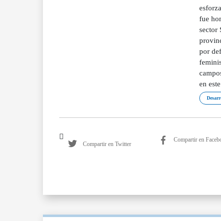
esforza
fue hom
sector
provinc
por def
femini
campos
en est
Desarr
Compartir en Faceb
Compartir en Twitter