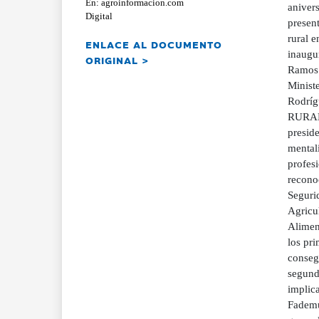
En: agroinformacion.com
anivers
Digital
present
rural 
ENLACE AL DOCUMENTO
inaugu
ORIGINAL >
Ramos S
Ministe
Rodríg
RURAL 
presid
mental
profes
reconoc
Seguri
Agricu
Alimen
los pri
conseg
segunda
implic
Fademur