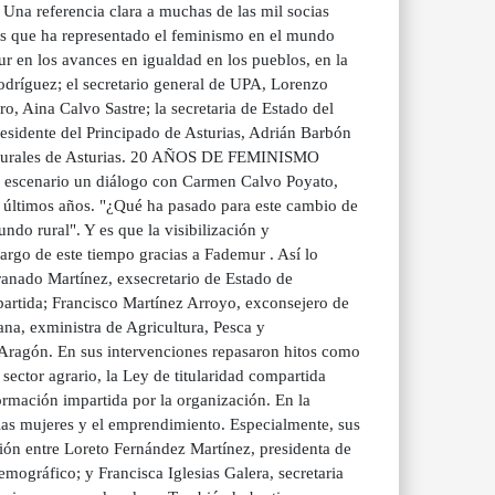
 Una referencia clara a muchas de las mil socias
los que ha representado el feminismo en el mundo
r en los avances en igualdad en los pueblos, en la
odríguez; el secretario general de UPA, Lorenzo
o, Aina Calvo Sastre; la secretaria de Estado del
residente del Principado de Asturias, Adrián Barbón
s Rurales de Asturias. 20 AÑOS DE FEMINISMO
 escenario un diálogo con Carmen Calvo Poyato,
s últimos años. "¿Qué ha pasado para este cambio de
do rural". Y es que la visibilización y
argo de este tiempo gracias a Fademur . Así lo
ranado Martínez, exsecretario de Estado de
partida; Francisco Martínez Arroyo, exconsejero de
na, exministra de Agricultura, Pesca y
ragón. En sus intervenciones repasaron hitos como
sector agrario, la Ley de titularidad compartida
rmación impartida por la organización. En la
 las mujeres y el emprendimiento. Especialmente, sus
ión entre Loreto Fernández Martínez, presidenta de
mográfico; y Francisca Iglesias Galera, secretaria