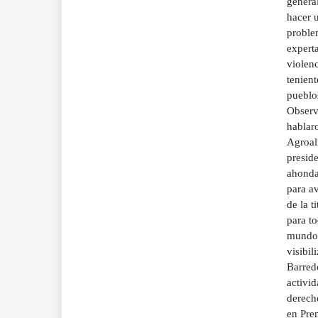
genera
hacer u
proble
expert
violen
tenien
pueblos
Observ
hablar
Agroali
presid
ahonda
para av
de la t
para t
mundo 
visibil
Barredo
activid
derech
en Pre