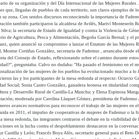
ario de su organización y del Día Internacional de las Mujeres Rurales .
es que, llegadas de pueblos de cada territorio, son claros ejemplos de 
en su zona. Con sendos discursos reconociendo la importancia de Fademu
ración también participaron la alcaldesa de Avilés, Mariví Monteserín R
ilva; la secretaria de Estado de Igualdad y contra la Violencia de Géner
rio de Agricultura, Pesca y Alimentación, Begoña García Bernal; y el p
uez, quien anunció su compromiso a lanzar el Estatuto de las Mujere
Montse Cortiñas González, secretaria de Fademur , arrancaba desde el
enta del Consejo de Estado, reflexionando sobre el camino durante esto
idad?", preguntaba. Calvo no dudaba: "Ha pasado el feminismo en el mun
ionalización de las mujeres de los pueblos ha evolucionado mucho a lo l
ieron las y los participantes de la mesa redonda al respecto: Octavio G
dad Social; Sonia Castro González, ganadera leonesa en titularidad com
ltura y Desarrollo Rural de Castilla-La Mancha; y Elena Espinosa Manga
tación; moderada por Carolina Llaquet Gómez, presidenta de Fademur A
meros avances normativos para reconocer el trabajo de las mujeres en el 
uida en 2011, el impulso de cooperativas de mujeres de Fademur o la fo
 mesa redonda, las integrantes centraron el debate en la visibilidad de
aciones en la lucha contra el despoblamiento destacaron en la conversac
 Castilla y León; Francés Boya Alòs, secretario general para el Reto De