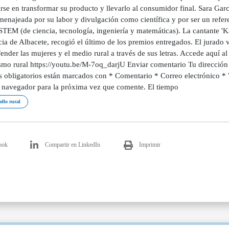
rse en transformar su producto y llevarlo al consumidor final. Sara Gar
enajeada por su labor y divulgación como científica y por ser un refere
 STEM (de ciencia, tecnología, ingeniería y matemáticas). La cantante 
ia de Albacete, recogió el último de los premios entregados. El jurado v
ender las mujeres y el medio rural a través de sus letras. Accede aquí 
smo rural https://youtu.be/M-7oq_darjU Enviar comentario Tu dirección 
 obligatorios están marcados con * Comentario * Correo electrónico *
e navegador para la próxima vez que comente. El tiempo
ollo rural
ook
Compartir en LinkedIn
Imprimir