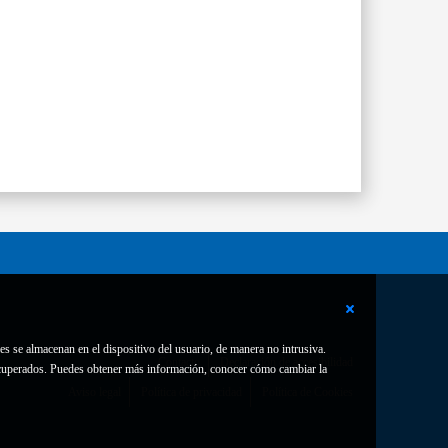
es se almacenan en el dispositivo del usuario, de manera no intrusiva.
Contacto
Declaración de accesibilidad
 recuperados. Puedes obtener más información, conocer cómo cambiar la
Aviso legal
Política de privacidad
Política de Cookies