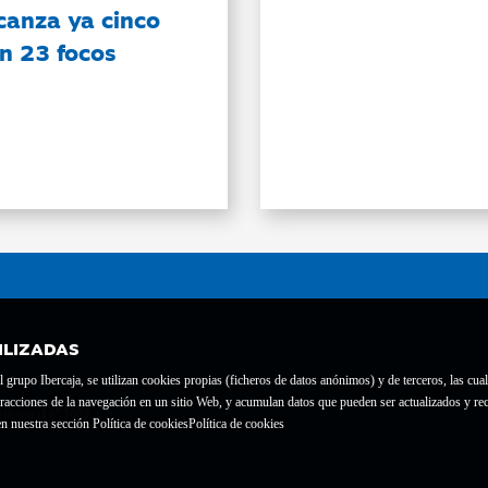
canza ya cinco
on 23 focos
ILIZADAS
grupo Ibercaja, se utilizan cookies propias (ficheros de datos anónimos) y de terceros, las cual
interacciones de la navegación en un sitio Web, y acumulan datos que pueden ser actualizados y
te con el nº 1689.
n nuestra sección Política de cookies
Política de cookies