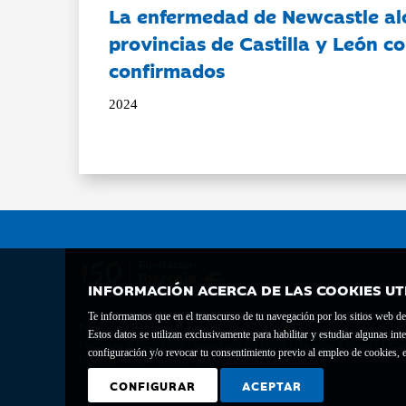
La enfermedad de Newcastle al
provincias de Castilla y León c
confirmados
2024
INFORMACIÓN ACERCA DE LAS COOKIES UT
Te informamos que en el transcurso de tu navegación por los sitios web del 
Fundación Bancaria Ibercaja C.I.F. G-50000652.
Estos datos se utilizan exclusivamente para habilitar y estudiar algunas 
Inscrita en el Registro de Fundaciones del Mº de Educación, Cultura y Depor
configuración y/o revocar tu consentimiento previo al empleo de cookies, e
Domicilio social: Joaquín Costa, 13. 50001 Zaragoza.
CONFIGURAR
ACEPTAR