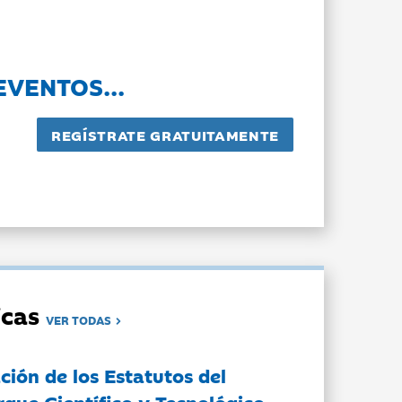
EVENTOS...
dicas
VER TODAS
ción de los Estatutos del
rque Científico y Tecnológico