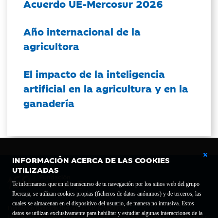
Acuerdo UE-Mercosur 2026
Año internacional de la
agricultora
El impacto de la inteligencia
artificial en la agricultura y en la
ganadería
INFORMACIÓN ACERCA DE LAS COOKIES
UTILIZADAS
Te informamos que en el transcurso de tu navegación por los sitios web del grupo
Ibercaja, se utilizan cookies propias (ficheros de datos anónimos) y de terceros, las
cuales se almacenan en el dispositivo del usuario, de manera no intrusiva. Estos
Fundación Bancaria Ibercaja C.I.F. G-50000652.
datos se utilizan exclusivamente para habilitar y estudiar algunas interacciones de la
Inscrita en el Registro de Fundaciones del Mº de Educación, Cultura y Deporte con el nº