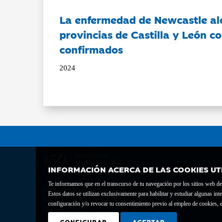
La enfermedad de Newcastle al
provincias de Castilla y León c
confirmados
2024
INFORMACIÓN ACERCA DE LAS COOKIES UT
Te informamos que en el transcurso de tu navegación por los sitios web del 
Fundación Bancaria Ibercaja C.I.F. G-50000652.
Estos datos se utilizan exclusivamente para habilitar y estudiar algunas 
Inscrita en el Registro de Fundaciones del Mº de Educación, Cultura y Depor
configuración y/o revocar tu consentimiento previo al empleo de cookies, e
Domicilio social: Joaquín Costa, 13. 50001 Zaragoza.
CONFIGURAR
ACEPTAR