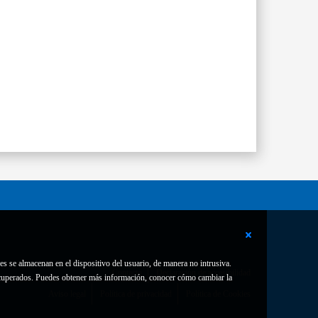
es se almacenan en el dispositivo del usuario, de manera no intrusiva.
Contacto
Declaración de accesibilidad
 recuperados. Puedes obtener más información, conocer cómo cambiar la
Aviso legal
Política de privacidad
Política de Cookies