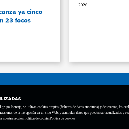
2026
canza ya cinco
on 23 focos
ILIZADAS
grupo Ibercaja, se utilizan cookies propias (ficheros de datos anónimos) y de terceros, las cual
interacciones de la navegación en un sitio Web, y acumulan datos que pueden ser actualizados y
te con el nº 1689.
n nuestra sección Política de cookies
Política de cookies