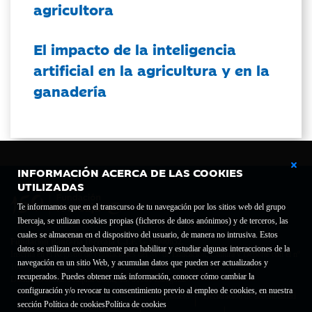
agricultora
El impacto de la inteligencia
artificial en la agricultura y en la
ganadería
INFORMACIÓN ACERCA DE LAS COOKIES
UTILIZADAS
Te informamos que en el transcurso de tu navegación por los sitios web del grupo
Ibercaja, se utilizan cookies propias (ficheros de datos anónimos) y de terceros, las
cuales se almacenan en el dispositivo del usuario, de manera no intrusiva. Estos
Fundación Bancaria Ibercaja C.I.F. G-50000652.
datos se utilizan exclusivamente para habilitar y estudiar algunas interacciones de la
Inscrita en el Registro de Fundaciones del Mº de Educación, Cultura y Deporte con el nº
navegación en un sitio Web, y acumulan datos que pueden ser actualizados y
1689.
recuperados. Puedes obtener más información, conocer cómo cambiar la
Domicilio social: Joaquín Costa, 13. 50001 Zaragoza.
configuración y/o revocar tu consentimiento previo al empleo de cookies, en nuestra
Contacto
Declaración de accesibilidad
sección Política de cookies
Política de cookies