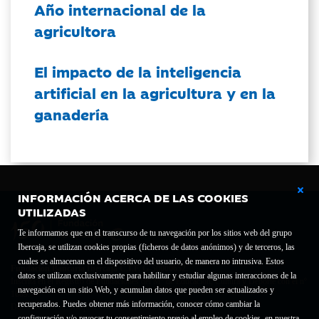
Año internacional de la
agricultora
El impacto de la inteligencia
artificial en la agricultura y en la
ganadería
INFORMACIÓN ACERCA DE LAS COOKIES
UTILIZADAS
Te informamos que en el transcurso de tu navegación por los sitios web del grupo
Ibercaja, se utilizan cookies propias (ficheros de datos anónimos) y de terceros, las
cuales se almacenan en el dispositivo del usuario, de manera no intrusiva. Estos
Fundación Bancaria Ibercaja C.I.F. G-50000652.
datos se utilizan exclusivamente para habilitar y estudiar algunas interacciones de la
Inscrita en el Registro de Fundaciones del Mº de Educación, Cultura y Deporte con el nº
navegación en un sitio Web, y acumulan datos que pueden ser actualizados y
1689.
recuperados. Puedes obtener más información, conocer cómo cambiar la
Domicilio social: Joaquín Costa, 13. 50001 Zaragoza.
configuración y/o revocar tu consentimiento previo al empleo de cookies, en nuestra