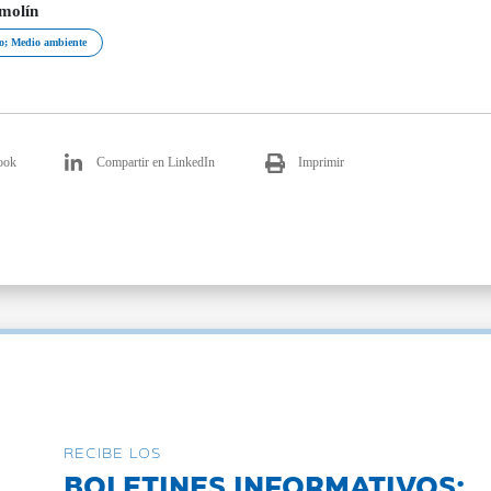
molín
o; Medio ambiente
ook
Compartir en LinkedIn
Imprimir
RECIBE LOS
BOLETINES INFORMATIVOS: