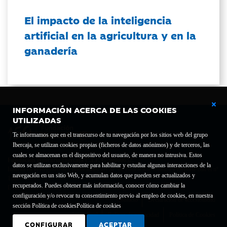
El impacto de la inteligencia
artificial en la agricultura y en la
ganadería
INFORMACIÓN ACERCA DE LAS COOKIES
UTILIZADAS
Te informamos que en el transcurso de tu navegación por los sitios web del grupo
Ibercaja, se utilizan cookies propias (ficheros de datos anónimos) y de terceros, las
cuales se almacenan en el dispositivo del usuario, de manera no intrusiva. Estos
Fundación Bancaria Ibercaja C.I.F. G-50000652.
datos se utilizan exclusivamente para habilitar y estudiar algunas interacciones de la
Inscrita en el Registro de Fundaciones del Mº de Educación, Cultura y Deporte con el nº
navegación en un sitio Web, y acumulan datos que pueden ser actualizados y
1689.
recuperados. Puedes obtener más información, conocer cómo cambiar la
Domicilio social: Joaquín Costa, 13. 50001 Zaragoza.
configuración y/o revocar tu consentimiento previo al empleo de cookies, en nuestra
Contacto
Declaración de accesibilidad
sección Política de cookies
Política de cookies
Aviso legal
Política de privacidad
Política de Cookies
CONFIGURAR
ACEPTAR