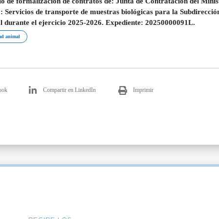
o de formalización de contratos de: Junta de Contratación del Minis
: Servicios de transporte de muestras biológicas para la Subdirecci
l durante el ejercicio 2025-2026. Expediente: 20250000091L.
ad animal
ook
Compartir en LinkedIn
Imprimir