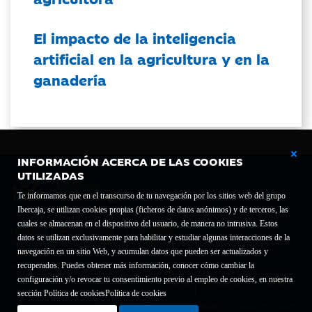
El impacto de la inteligencia
artificial en la agricultura y en la
ganadería
INFORMACIÓN ACERCA DE LAS COOKIES
UTILIZADAS
Te informamos que en el transcurso de tu navegación por los sitios web del grupo
Ibercaja, se utilizan cookies propias (ficheros de datos anónimos) y de terceros, las
cuales se almacenan en el dispositivo del usuario, de manera no intrusiva. Estos
Fundación Bancaria Ibercaja C.I.F. G-50000652.
datos se utilizan exclusivamente para habilitar y estudiar algunas interacciones de la
Inscrita en el Registro de Fundaciones del Mº de Educación, Cultura y Deporte con el nº
navegación en un sitio Web, y acumulan datos que pueden ser actualizados y
1689.
recuperados. Puedes obtener más información, conocer cómo cambiar la
Domicilio social: Joaquín Costa, 13. 50001 Zaragoza.
configuración y/o revocar tu consentimiento previo al empleo de cookies, en nuestra
Contacto
Declaración de accesibilidad
sección Política de cookies
Política de cookies
Aviso legal
Política de privacidad
Política de Cookies