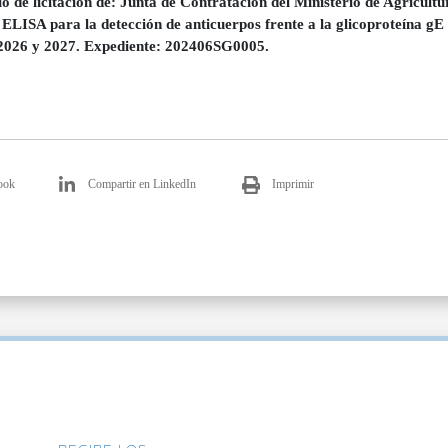
o de licitación de: Junta de Contratación del Ministerio de Agricultu
e ELISA para la detección de anticuerpos frente a la glicoproteína gE
2026 y 2027. Expediente: 202406SG0005.
ook
Compartir en LinkedIn
Imprimir