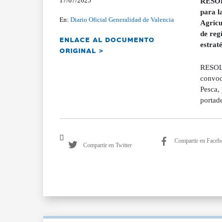
17/07/2025
RESOLU
para l
En:
Diario Oficial Generalidad de Valencia
Agricu
de reg
ENLACE AL DOCUMENTO
estrat
ORIGINAL >
RESOLU
convoca
Pesca, 
portad
Compartir en Faceb
Compartir en Twitter