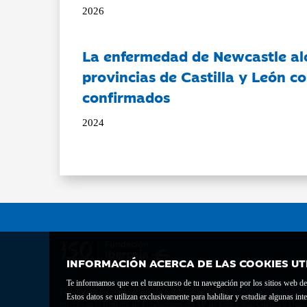
2026
La enfermedad de Newcastle al
provincias de Castilla y León c
confirmados
2024
INFORMACIÓN ACERCA DE LAS COOKIES UT
Te informamos que en el transcurso de tu navegación por los sitios web del 
Fundación Bancaria Ibercaja C.I.F. G-50000652.
Estos datos se utilizan exclusivamente para habilitar y estudiar algunas 
Inscrita en el Registro de Fundaciones del Mº de Educación, Cultura y Depor