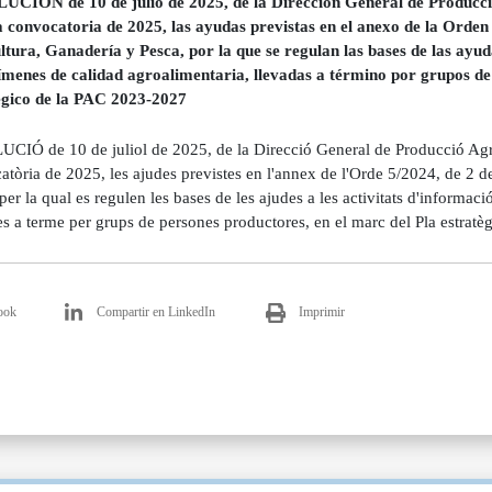
CIÓN de 10 de julio de 2025, de la Dirección General de Producció
a convocatoria de 2025, las ayudas previstas en el anexo de la Orden 
ltura, Ganadería y Pesca, por la que se regulan las bases de las ayu
ímenes de calidad agroalimentaria, llevadas a término por grupos de
égico de la PAC 2023-2027
CIÓ de 10 de juliol de 2025, de la Direcció General de Producció Agríc
tòria de 2025, les ajudes previstes en l'annex de l'Orde 5/2024, de 2 d
per la qual es regulen les bases de les ajudes a les activitats d'informac
es a terme per grups de persones productores, en el marc del Pla estrat
ook
Compartir en LinkedIn
Imprimir