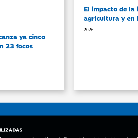
El impacto de la i
agricultura y en
2026
canza ya cinco
on 23 focos
ILIZADAS