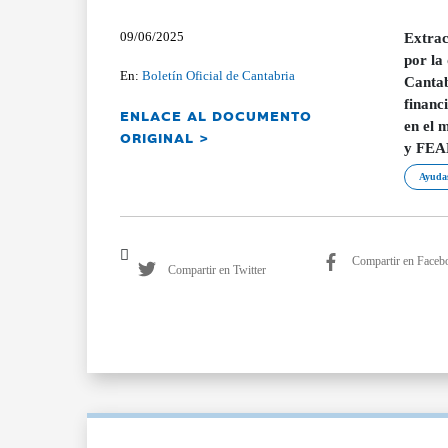
09/06/2025
Extrac
por la
En:
Boletín Oficial de Cantabria
Cantab
financ
ENLACE AL DOCUMENTO
en el 
ORIGINAL >
y FEAD
Ayudas
Compartir en Faceb
Compartir en Twitter