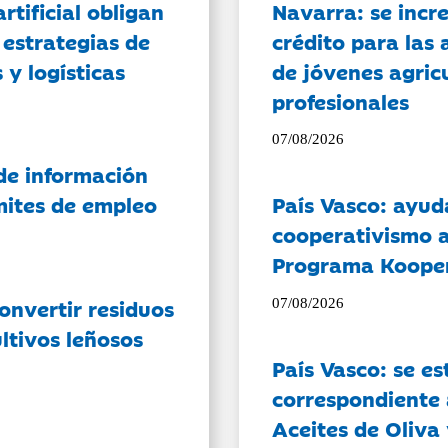
artificial obligan
Navarra: se incr
 estrategias de
crédito para las 
 y logísticas
de jóvenes agricu
profesionales
07/08/2026
de información
ámites de empleo
País Vasco: ayud
cooperativismo a
Programa Koope
onvertir residuos
07/08/2026
ltivos leñosos
País Vasco: se es
correspondiente a
Aceites de Oliva 