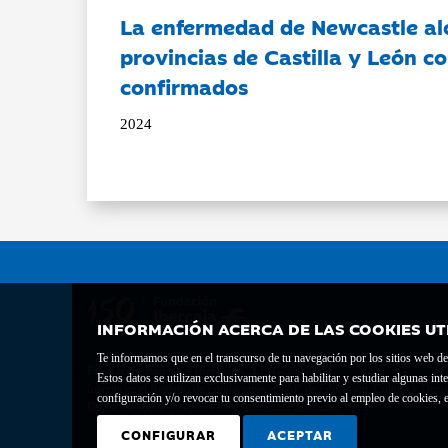
La enfermedad de Newcastle al
provincias de Castilla y León c
confirmados
2024
INFORMACIÓN ACERCA DE LAS COOKIES UT
Te informamos que en el transcurso de tu navegación por los sitios web del 
Fundación Bancaria Ibercaja C.I.F. G-50000652.
Estos datos se utilizan exclusivamente para habilitar y estudiar algunas 
Inscrita en el Registro de Fundaciones del Mº de Educación, Cultura y Depor
configuración y/o revocar tu consentimiento previo al empleo de cookies, e
Domicilio social: Joaquín Costa, 13. 50001 Zaragoza.
CONFIGURAR
ACEPTAR