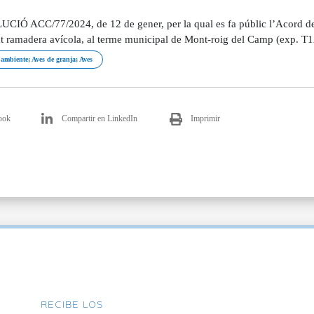
CIÓ ACC/77/2024, de 12 de gener, per la qual es fa públic l’Acord de 
tat ramadera avícola, al terme municipal de Mont-roig del Camp (exp. 
ambiente; Aves de granja; Aves
ook
Compartir en LinkedIn
Imprimir
RECIBE LOS