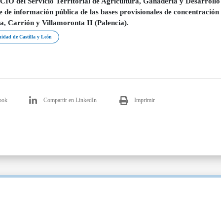
O del Servicio Territorial de Agricultura, Ganadería y Desarrollo R
e de información pública de las bases provisionales de concentración 
a, Carrión y Villamoronta II (Palencia).
dad de Castilla y León
ook
Compartir en LinkedIn
Imprimir