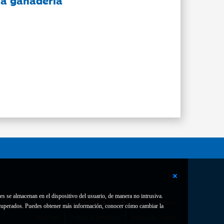
 la ganadería
es se almacenan en el dispositivo del usuario, de manera no intrusiva.
Contacto
Declaración de accesibilidad
 recuperados. Puedes obtener más información, conocer cómo cambiar la
Aviso legal
Política de privacidad
Política de Cookies