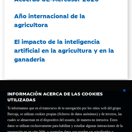
Año internacional de la
agricultora
El impacto de la inteligencia
artificial en la agricultura y en la
ganadería
INFORMACIÓN ACERCA DE LAS COOKIES
UTILIZADAS
Te informamos que en el transcurso de tu navegación por los sitios web del grupo
Ibercaja, se utilizan cookies propias (ficheros de datos anónimos) y de terceros, las
cuales se almacenan en el dispositivo del usuario, de manera no intrusiva. Estos
Fundación Bancaria Ibercaja C.I.F. G-50000652.
datos se utilizan exclusivamente para habilitar y estudiar algunas interacciones de la
Inscrita en el Registro de Fundaciones del Mº de Educación, Cultura y Deporte con el nº
navegación en un sitio Web, y acumulan datos que pueden ser actualizados y