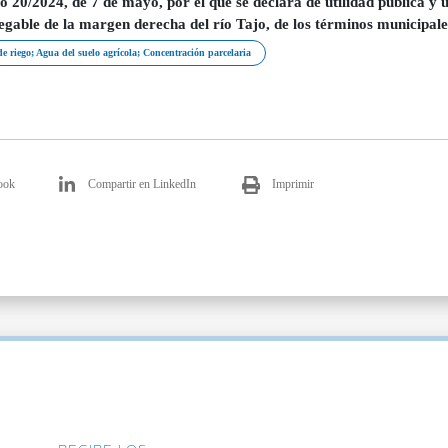
o 20/2024, de 7 de mayo, por el que se declara de utilidad pública y 
egable de la margen derecha del río Tajo, de los términos municipa
e riego; Agua del suelo agrícola; Concentración parcelaria
ook
Compartir en LinkedIn
Imprimir