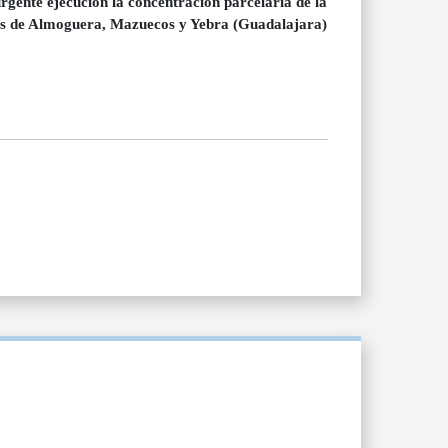
urgente ejecución la concentración parcelaria de la
les de Almoguera, Mazuecos y Yebra (Guadalajara)