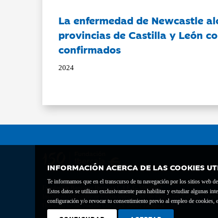
La enfermedad de Newcastle al
provincias de Castilla y León c
confirmados
2024
INFORMACIÓN ACERCA DE LAS COOKIES UT
Te informamos que en el transcurso de tu navegación por los sitios web del 
Fundación Bancaria Ibercaja C.I.F. G-50000652.
Estos datos se utilizan exclusivamente para habilitar y estudiar algunas 
Inscrita en el Registro de Fundaciones del Mº de Educación, Cultura y Depor
configuración y/o revocar tu consentimiento previo al empleo de cookies, e
Domicilio social: Joaquín Costa, 13. 50001 Zaragoza.