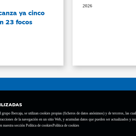
2026
canza ya cinco
on 23 focos
ILIZADAS
grupo Ibercaja, se utilizan cookies propias (ficheros de datos anónimos) y de terceros, las cual
interacciones de la navegación en un sitio Web, y acumulan datos que pueden ser actualizados y
te con el nº 1689.
n nuestra sección Política de cookies
Política de cookies