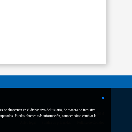
es se almacenan en el dispositivo del usuario, de manera no intrusiva.
Contacto
Declaración de accesibilidad
 recuperados. Puedes obtener más información, conocer cómo cambiar la
Aviso legal
Política de privacidad
Política de Cookies