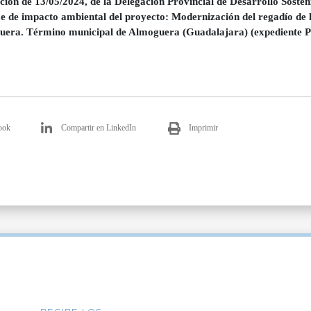
ción de 13/05/2024, de la Delegación Provincial de Desarrollo Sosten
e de impacto ambiental del proyecto: Modernización del regadío de
era. Término municipal de Almoguera (Guadalajara) (expediente
ook
Compartir en LinkedIn
Imprimir