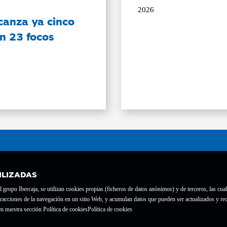
2026
canza ya cinco
on 23 focos
ILIZADAS
grupo Ibercaja, se utilizan cookies propias (ficheros de datos anónimos) y de terceros, las cual
interacciones de la navegación en un sitio Web, y acumulan datos que pueden ser actualizados y
te con el nº 1689.
n nuestra sección Política de cookies
Política de cookies