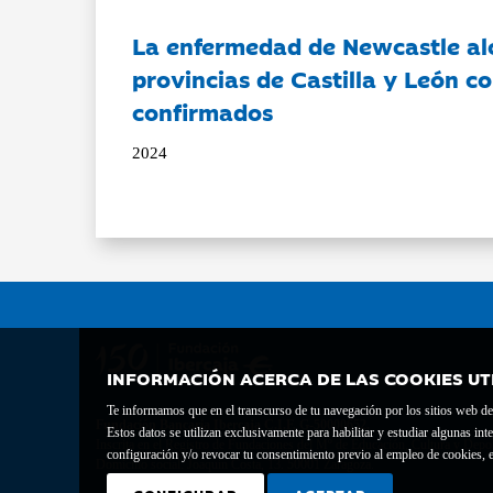
La enfermedad de Newcastle al
provincias de Castilla y León c
confirmados
2024
INFORMACIÓN ACERCA DE LAS COOKIES UT
Te informamos que en el transcurso de tu navegación por los sitios web del 
Fundación Bancaria Ibercaja C.I.F. G-50000652.
Estos datos se utilizan exclusivamente para habilitar y estudiar algunas 
Inscrita en el Registro de Fundaciones del Mº de Educación, Cultura y Depor
configuración y/o revocar tu consentimiento previo al empleo de cookies, e
Domicilio social: Joaquín Costa, 13. 50001 Zaragoza.