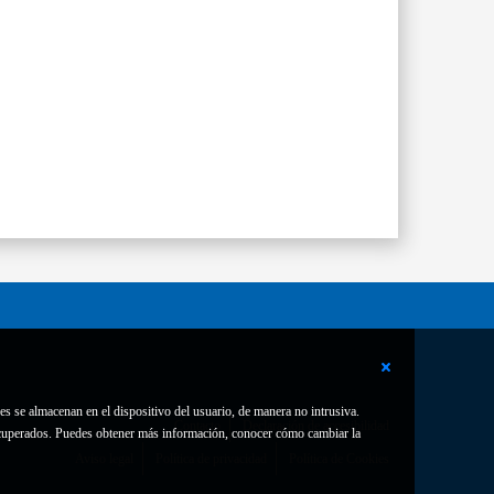
es se almacenan en el dispositivo del usuario, de manera no intrusiva.
Contacto
Declaración de accesibilidad
 recuperados. Puedes obtener más información, conocer cómo cambiar la
Aviso legal
Política de privacidad
Política de Cookies