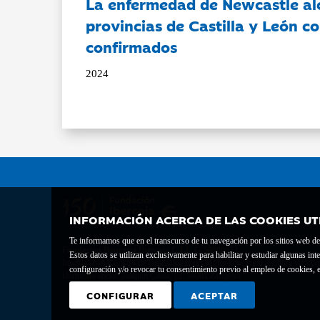
La enfermedad de Newcastle al
provincias de Castilla y León c
confirmados
2024
INFORMACIÓN ACERCA DE LAS COOKIES UT
Te informamos que en el transcurso de tu navegación por los sitios web del 
Fundación Bancaria Ibercaja C.I.F. G-50000652.
Estos datos se utilizan exclusivamente para habilitar y estudiar algunas 
Inscrita en el Registro de Fundaciones del Mº de Educación, Cultura y Depor
configuración y/o revocar tu consentimiento previo al empleo de cookies, e
Domicilio social: Joaquín Costa, 13. 50001 Zaragoza.
CONFIGURAR
ACEPTAR