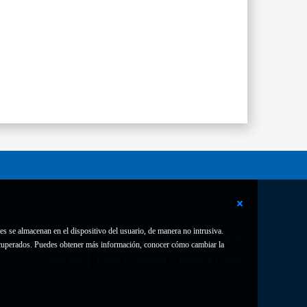
es se almacenan en el dispositivo del usuario, de manera no intrusiva.
Contacto
Declaración de accesibilidad
 recuperados. Puedes obtener más información, conocer cómo cambiar la
Aviso legal
Política de privacidad
Política de Cookies