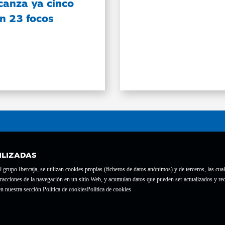
canza ya cinco
on 23 focos
ILIZADAS
grupo Ibercaja, se utilizan cookies propias (ficheros de datos anónimos) y de terceros, las cual
interacciones de la navegación en un sitio Web, y acumulan datos que pueden ser actualizados y
te con el nº 1689.
n nuestra sección Política de cookies
Política de cookies