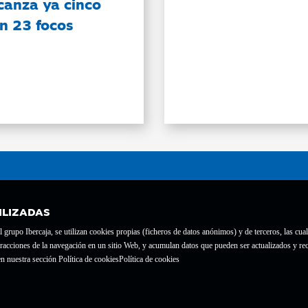
canza ya cinco
on 23 focos
ILIZADAS
grupo Ibercaja, se utilizan cookies propias (ficheros de datos anónimos) y de terceros, las cual
interacciones de la navegación en un sitio Web, y acumulan datos que pueden ser actualizados y
te con el nº 1689.
n nuestra sección Política de cookies
Política de cookies