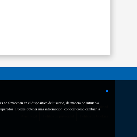
es se almacenan en el dispositivo del usuario, de manera no intrusiva.
Contacto
Declaración de accesibilidad
 recuperados. Puedes obtener más información, conocer cómo cambiar la
Aviso legal
Política de privacidad
Política de Cookies