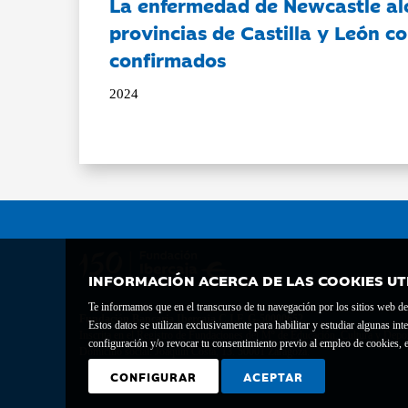
La enfermedad de Newcastle al
provincias de Castilla y León c
confirmados
2024
INFORMACIÓN ACERCA DE LAS COOKIES UT
Te informamos que en el transcurso de tu navegación por los sitios web del 
Fundación Bancaria Ibercaja C.I.F. G-50000652.
Estos datos se utilizan exclusivamente para habilitar y estudiar algunas 
Inscrita en el Registro de Fundaciones del Mº de Educación, Cultura y Depor
configuración y/o revocar tu consentimiento previo al empleo de cookies, e
Domicilio social: Joaquín Costa, 13. 50001 Zaragoza.
CONFIGURAR
ACEPTAR