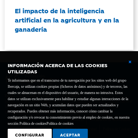
El impacto de la inteligencia
artificial en la agricultura y en la
ganadería
INFORMACIÓN ACERCA DE LAS COOKIES
UTILIZADAS
Te informamos que en el transcurso de tu navegación por los sitios web del grupo
Ibercaja, se utilizan cookies propias (ficheros de datos anónimos) y de terceros, las
cuales se almacenan en el dispositivo del usuario, de manera no intrusiva. Estos
Fundación Bancaria Ibercaja C.I.F. G-50000652.
datos se utilizan exclusivamente para habilitar y estudiar algunas interacciones de la
Inscrita en el Registro de Fundaciones del Mº de Educación, Cultura y Deporte con el nº
navegación en un sitio Web, y acumulan datos que pueden ser actualizados y
1689.
recuperados. Puedes obtener más información, conocer cómo cambiar la
Domicilio social: Joaquín Costa, 13. 50001 Zaragoza.
configuración y/o revocar tu consentimiento previo al empleo de cookies, en nuestra
Contacto
Declaración de accesibilidad
sección Política de cookies
Política de cookies
Aviso legal
Política de privacidad
Política de Cookies
CONFIGURAR
ACEPTAR