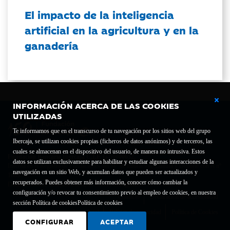
El impacto de la inteligencia
artificial en la agricultura y en la
ganadería
INFORMACIÓN ACERCA DE LAS COOKIES
UTILIZADAS
Te informamos que en el transcurso de tu navegación por los sitios web del grupo
Ibercaja, se utilizan cookies propias (ficheros de datos anónimos) y de terceros, las
cuales se almacenan en el dispositivo del usuario, de manera no intrusiva. Estos
Fundación Bancaria Ibercaja C.I.F. G-50000652.
datos se utilizan exclusivamente para habilitar y estudiar algunas interacciones de la
Inscrita en el Registro de Fundaciones del Mº de Educación, Cultura y Deporte con el nº
navegación en un sitio Web, y acumulan datos que pueden ser actualizados y
1689.
recuperados. Puedes obtener más información, conocer cómo cambiar la
Domicilio social: Joaquín Costa, 13. 50001 Zaragoza.
configuración y/o revocar tu consentimiento previo al empleo de cookies, en nuestra
Contacto
Declaración de accesibilidad
sección Política de cookies
Política de cookies
Aviso legal
Política de privacidad
Política de Cookies
CONFIGURAR
ACEPTAR