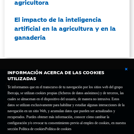
agricultora
El impacto de la inteligencia
artificial en la agricultura y en la
ganadería
INFORMACIÓN ACERCA DE LAS COOKIES
UTILIZADAS
Te informamos que en el transcurso de tu navegación por los sitios web del grupo
Ibercaja, se utilizan cookies propias (ficheros de datos anónimos) y de terceros, las
cuales se almacenan en el dispositivo del usuario, de manera no intrusiva. Estos
Fundación Bancaria Ibercaja C.I.F. G-50000652.
datos se utilizan exclusivamente para habilitar y estudiar algunas interacciones de la
Inscrita en el Registro de Fundaciones del Mº de Educación, Cultura y Deporte con el nº
navegación en un sitio Web, y acumulan datos que pueden ser actualizados y
1689.
recuperados. Puedes obtener más información, conocer cómo cambiar la
Domicilio social: Joaquín Costa, 13. 50001 Zaragoza.
configuración y/o revocar tu consentimiento previo al empleo de cookies, en nuestra
Contacto
Declaración de accesibilidad
sección Política de cookies
Política de cookies