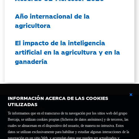
Año internacional de la
agricultora
El impacto de la inteligencia
artificial en la agricultura y en la
ganadería
INFORMACIÓN ACERCA DE LAS COOKIES
UTILIZADAS
Te informamos que en el transcurso de tu navegación por los sitios web del grupo
Ibercaja, se utilizan cookies propias (ficheros de datos anónimos) y de terceros, las
cuales se almacenan en el dispositivo del usuario, de manera no intrusiva. Estos
Fundación Bancaria Ibercaja C.I.F. G-50000652.
datos se utilizan exclusivamente para habilitar y estudiar algunas interacciones de la
Inscrita en el Registro de Fundaciones del Mº de Educación, Cultura y Deporte con el nº
navegación en un sitio Web, y acumulan datos que pueden ser actualizados y