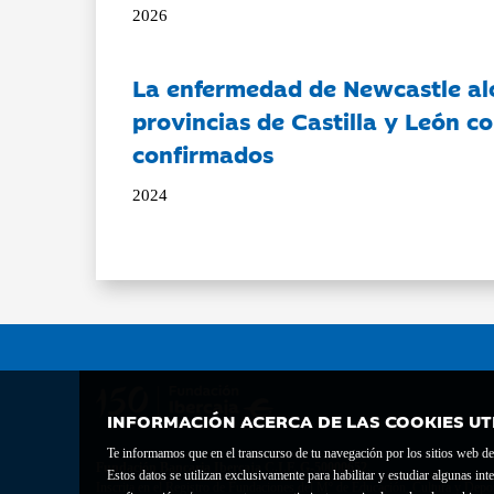
2026
La enfermedad de Newcastle al
provincias de Castilla y León c
confirmados
2024
INFORMACIÓN ACERCA DE LAS COOKIES UT
Te informamos que en el transcurso de tu navegación por los sitios web del 
Fundación Bancaria Ibercaja C.I.F. G-50000652.
Estos datos se utilizan exclusivamente para habilitar y estudiar algunas 
Inscrita en el Registro de Fundaciones del Mº de Educación, Cultura y Depor