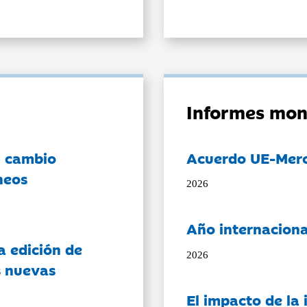
Informes mon
l cambio
Acuerdo UE-Mer
neos
2026
Año internaciona
a edición de
2026
s nuevas
El impacto de la i