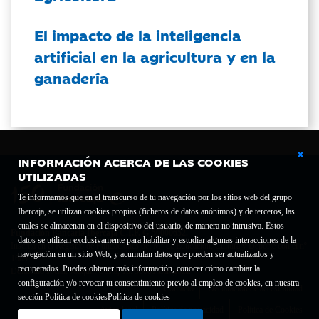
El impacto de la inteligencia
artificial en la agricultura y en la
ganadería
INFORMACIÓN ACERCA DE LAS COOKIES
UTILIZADAS
Te informamos que en el transcurso de tu navegación por los sitios web del grupo
Ibercaja, se utilizan cookies propias (ficheros de datos anónimos) y de terceros, las
cuales se almacenan en el dispositivo del usuario, de manera no intrusiva. Estos
Fundación Bancaria Ibercaja C.I.F. G-50000652.
datos se utilizan exclusivamente para habilitar y estudiar algunas interacciones de la
Inscrita en el Registro de Fundaciones del Mº de Educación, Cultura y Deporte con el nº
navegación en un sitio Web, y acumulan datos que pueden ser actualizados y
1689.
recuperados. Puedes obtener más información, conocer cómo cambiar la
Domicilio social: Joaquín Costa, 13. 50001 Zaragoza.
configuración y/o revocar tu consentimiento previo al empleo de cookies, en nuestra
Contacto
Declaración de accesibilidad
sección Política de cookies
Política de cookies
Aviso legal
Política de privacidad
Política de Cookies