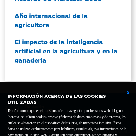
Año internacional de la
agricultora
El impacto de la inteligencia
artificial en la agricultura y en la
ganadería
INFORMACIÓN ACERCA DE LAS COOKIES
UTILIZADAS
Te informamos que en el transcurso de tu navegación por los sitios web del grupo
Ibercaja, se utilizan cookies propias (ficheros de datos anónimos) y de terceros, las
cuales se almacenan en el dispositivo del usuario, de manera no intrusiva. Estos
Fundación Bancaria Ibercaja C.I.F. G-50000652.
datos se utilizan exclusivamente para habilitar y estudiar algunas interacciones de la
Inscrita en el Registro de Fundaciones del Mº de Educación, Cultura y Deporte con el nº
navegación en un sitio Web, y acumulan datos que pueden ser actualizados y