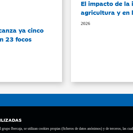
El impacto de la i
agricultura y en
2026
canza ya cinco
on 23 focos
ILIZADAS
grupo Ibercaja, se utilizan cookies propias (ficheros de datos anónimos) y de terceros, las cual