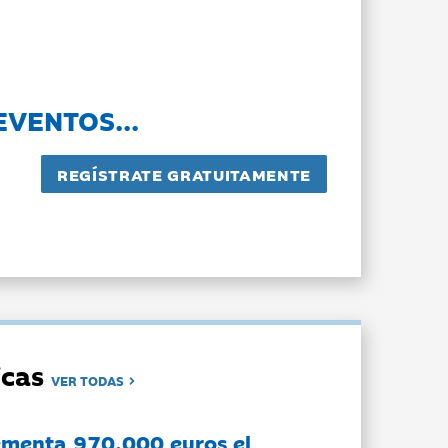
EVENTOS...
dicas
VER TODAS
ementa 970.000 euros el