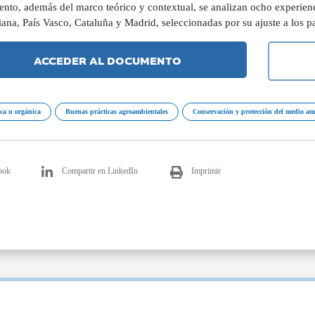
nto, además del marco teórico y contextual, se analizan ocho experienc
iana, País Vasco, Cataluña y Madrid, seleccionadas por su ajuste a los 
ACCEDER AL DOCUMENTO
ica u orgánica
Buenas prácticas agroambientales
Conservación y protección del medio am
ook
Compartir en LinkedIn
Imprimir