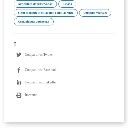
Agricultura de conservación
España
Siembra directa o no laboreo o cero labranza
Cubiertas vegetales
Comunidades autónomas
Compartir en Twitter
Compartir en Facebook
Compartir en LinkedIn
Imprimir