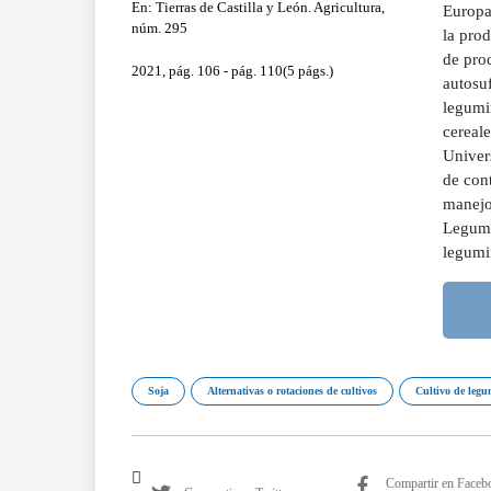
En: Tierras de Castilla y León. Agricultura,
Europa
núm. 295
la pro
de prod
2021, pág. 106 - pág. 110(5 págs.)
autosuf
legumin
cereal
Univer
de cont
manejo
Legume
legumi
Soja
Alternativas o rotaciones de cultivos
Cultivo de leg
Compartir en Faceb