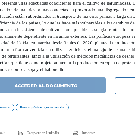
 presenta unas adecuadas condiciones para el cultivo de leguminosas. La
ducción de materias primas concretas ha provocado una disgregación ent
ucción están subordinados al transporte de materias primas a larga dist
iciencia de los países, lo que les hace más vulnerables a los cambios d
osas en los sistemas de cultivo es una posible estrategia frente a los
es, altamente dependiente en insumos externos. Las políticas europeas v
sidad de Lleida, en marcha desde finales de 2020, plantea la producción
rolar la flora adventicia sin utilizar herbicidas; el manejo de las malas h
 de fertilizantes, junto a la utilización de métodos mecánicios de desh
Cap que tiene como objeto aumentar la producción europea de proteína
nosas como la soja y el haboncillo
ACCEDER AL DOCUMENTO
uminosas
Buenas prácticas agroambientales
ook
Compartir en LinkedIn
Imprimir