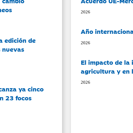
l cambio
Acuerdo UE-Mer
neos
2026
Año internaciona
a edición de
2026
s nuevas
El impacto de la i
agricultura y en
2026
canza ya cinco
on 23 focos