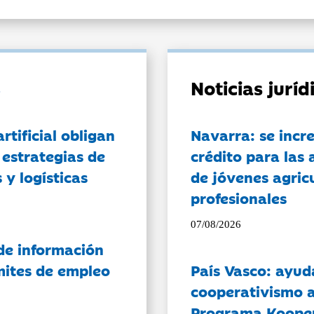
Noticias jurí
artificial obligan
Navarra: se incr
 estrategias de
crédito para las 
 y logísticas
de jóvenes agricu
profesionales
07/08/2026
de información
ámites de empleo
País Vasco: ayud
cooperativismo a
Programa Koope