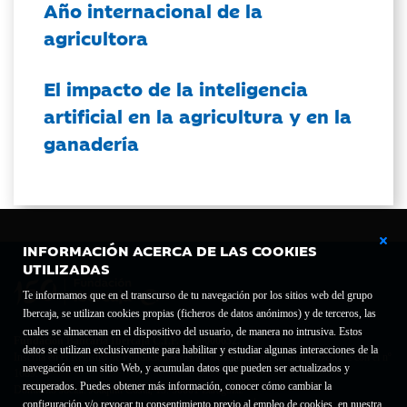
Año internacional de la
agricultora
El impacto de la inteligencia
artificial en la agricultura y en la
ganadería
INFORMACIÓN ACERCA DE LAS COOKIES
UTILIZADAS
Te informamos que en el transcurso de tu navegación por los sitios web del grupo
Ibercaja, se utilizan cookies propias (ficheros de datos anónimos) y de terceros, las
cuales se almacenan en el dispositivo del usuario, de manera no intrusiva. Estos
Fundación Bancaria Ibercaja C.I.F. G-50000652.
datos se utilizan exclusivamente para habilitar y estudiar algunas interacciones de la
Inscrita en el Registro de Fundaciones del Mº de Educación, Cultura y Deporte con el nº
navegación en un sitio Web, y acumulan datos que pueden ser actualizados y
1689.
recuperados. Puedes obtener más información, conocer cómo cambiar la
Domicilio social: Joaquín Costa, 13. 50001 Zaragoza.
configuración y/o revocar tu consentimiento previo al empleo de cookies, en nuestra