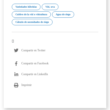
Variedades híbridas
Vid, uva
Cultivo de la vid o viticultura
Agua de riego
Cálculo de necesidades de riego
Compartir en Twitter
Compartir en Facebook
Compartir en LinkedIn
Imprimir