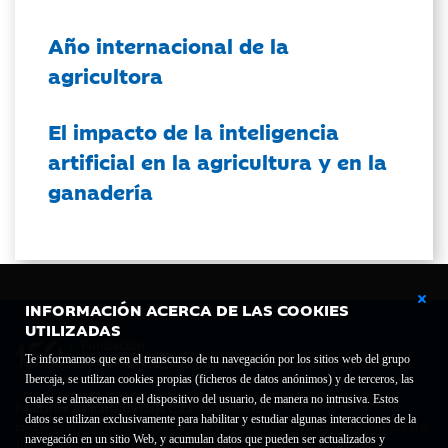
Año internacional de la
agricultora
El impacto de la inteligencia
artificial en la agricultura y en la
ganadería
INFORMACIÓN ACERCA DE LAS COOKIES
UTILIZADAS
Te informamos que en el transcurso de tu navegación por los sitios web del grupo
Ibercaja, se utilizan cookies propias (ficheros de datos anónimos) y de terceros, las
cuales se almacenan en el dispositivo del usuario, de manera no intrusiva. Estos
Fundación Bancaria Ibercaja C.I.F. G-50000652.
datos se utilizan exclusivamente para habilitar y estudiar algunas interacciones de la
Inscrita en el Registro de Fundaciones del Mº de Educación, Cultura y Deporte con el nº
navegación en un sitio Web, y acumulan datos que pueden ser actualizados y
1689.