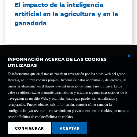
El impacto de la inteligencia
artificial en la agricultura y en la
ganadería
INFORMACIÓN ACERCA DE LAS COOKIES
UTILIZADAS
Te informamos que en el transcurso de tu navegación por los sitios web del grupo
Ibercaja, se utilizan cookies propias (ficheros de datos anónimos) y de terceros, las
cuales se almacenan en el dispositivo del usuario, de manera no intrusiva. Estos
Fundación Bancaria Ibercaja C.I.F. G-50000652.
datos se utilizan exclusivamente para habilitar y estudiar algunas interacciones de la
Inscrita en el Registro de Fundaciones del Mº de Educación, Cultura y Deporte con el nº
navegación en un sitio Web, y acumulan datos que pueden ser actualizados y
1689.
recuperados. Puedes obtener más información, conocer cómo cambiar la
Domicilio social: Joaquín Costa, 13. 50001 Zaragoza.
configuración y/o revocar tu consentimiento previo al empleo de cookies, en nuestra
Contacto
Declaración de accesibilidad
sección Política de cookies
Política de cookies
Aviso legal
Política de privacidad
Política de Cookies
CONFIGURAR
ACEPTAR