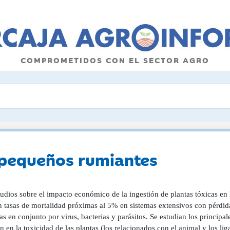
COMPROMETIDOS CON EL SECTOR AGRO
 pequeños rumiantes
udios sobre el impacto económico de la ingestión de plantas tóxicas en 
n tasas de mortalidad próximas al 5% en sistemas extensivos con pérdida
s en conjunto por virus, bacterias y parásitos. Se estudian los principale
n en la toxicidad de las plantas (los relacionados con el animal y los l