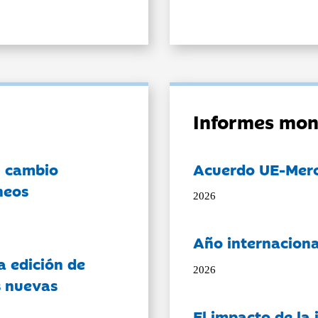
Informes mon
l cambio
Acuerdo UE-Mer
neos
2026
Año internaciona
a edición de
2026
s nuevas
El impacto de la i