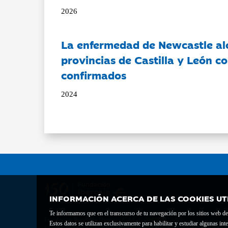
2026
La enfermedad de Newcastle al
provincias de Castilla y León c
confirmados
2024
INFORMACIÓN ACERCA DE LAS COOKIES UT
Te informamos que en el transcurso de tu navegación por los sitios web del 
Fundación Bancaria Ibercaja C.I.F. G-50000652.
Estos datos se utilizan exclusivamente para habilitar y estudiar algunas 