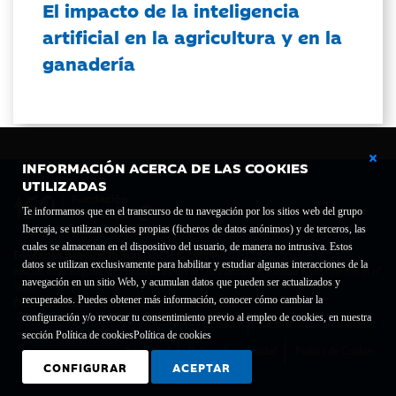
El impacto de la inteligencia
artificial en la agricultura y en la
ganadería
INFORMACIÓN ACERCA DE LAS COOKIES
UTILIZADAS
Te informamos que en el transcurso de tu navegación por los sitios web del grupo
Ibercaja, se utilizan cookies propias (ficheros de datos anónimos) y de terceros, las
cuales se almacenan en el dispositivo del usuario, de manera no intrusiva. Estos
Fundación Bancaria Ibercaja C.I.F. G-50000652.
datos se utilizan exclusivamente para habilitar y estudiar algunas interacciones de la
Inscrita en el Registro de Fundaciones del Mº de Educación, Cultura y Deporte con el nº
navegación en un sitio Web, y acumulan datos que pueden ser actualizados y
1689.
recuperados. Puedes obtener más información, conocer cómo cambiar la
Domicilio social: Joaquín Costa, 13. 50001 Zaragoza.
configuración y/o revocar tu consentimiento previo al empleo de cookies, en nuestra
Contacto
Declaración de accesibilidad
sección Política de cookies
Política de cookies
Aviso legal
Política de privacidad
Política de Cookies
CONFIGURAR
ACEPTAR