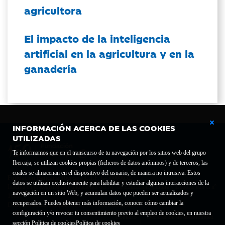
agricultora
El impacto de la inteligencia
artificial en la agricultura y en la
ganadería
INFORMACIÓN ACERCA DE LAS COOKIES
UTILIZADAS
Te informamos que en el transcurso de tu navegación por los sitios web del grupo
Ibercaja, se utilizan cookies propias (ficheros de datos anónimos) y de terceros, las
cuales se almacenan en el dispositivo del usuario, de manera no intrusiva. Estos
Fundación Bancaria Ibercaja C.I.F. G-50000652.
datos se utilizan exclusivamente para habilitar y estudiar algunas interacciones de la
Inscrita en el Registro de Fundaciones del Mº de Educación, Cultura y Deporte con el nº
navegación en un sitio Web, y acumulan datos que pueden ser actualizados y
1689.
recuperados. Puedes obtener más información, conocer cómo cambiar la
Domicilio social: Joaquín Costa, 13. 50001 Zaragoza.
configuración y/o revocar tu consentimiento previo al empleo de cookies, en nuestra
Contacto
Declaración de accesibilidad
sección Política de cookies
Política de cookies