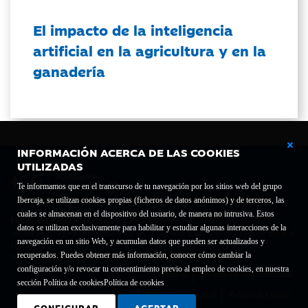
El impacto de la inteligencia
artificial en la agricultura y en la
ganadería
INFORMACIÓN ACERCA DE LAS COOKIES
UTILIZADAS
Te informamos que en el transcurso de tu navegación por los sitios web del grupo
Ibercaja, se utilizan cookies propias (ficheros de datos anónimos) y de terceros, las
cuales se almacenan en el dispositivo del usuario, de manera no intrusiva. Estos
Fundación Bancaria Ibercaja C.I.F. G-50000652.
datos se utilizan exclusivamente para habilitar y estudiar algunas interacciones de la
Inscrita en el Registro de Fundaciones del Mº de Educación, Cultura y Deporte con el nº
navegación en un sitio Web, y acumulan datos que pueden ser actualizados y
1689.
recuperados. Puedes obtener más información, conocer cómo cambiar la
Domicilio social: Joaquín Costa, 13. 50001 Zaragoza.
configuración y/o revocar tu consentimiento previo al empleo de cookies, en nuestra
Contacto
Declaración de accesibilidad
sección Política de cookies
Política de cookies
Aviso legal
Política de privacidad
Política de Cookies
CONFIGURAR
ACEPTAR