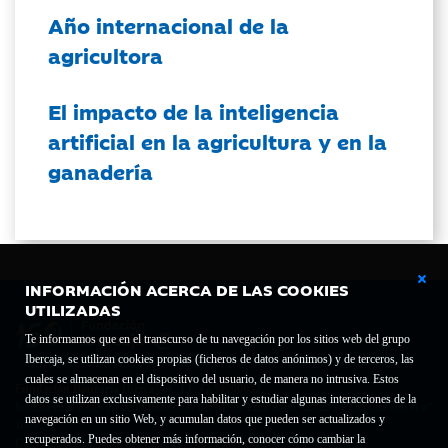
Año internacional de la
agricultora
El impacto de la inteligencia
artificial en la agricultura y en la
ganadería
INFORMACIÓN ACERCA DE LAS COOKIES
UTILIZADAS
Te informamos que en el transcurso de tu navegación por los sitios web del grupo
Ibercaja, se utilizan cookies propias (ficheros de datos anónimos) y de terceros, las
cuales se almacenan en el dispositivo del usuario, de manera no intrusiva. Estos
Fundación Bancaria Ibercaja C.I.F. G-50000652.
datos se utilizan exclusivamente para habilitar y estudiar algunas interacciones de la
Inscrita en el Registro de Fundaciones del Mº de Educación, Cultura y Deporte con el nº
navegación en un sitio Web, y acumulan datos que pueden ser actualizados y
1689.
recuperados. Puedes obtener más información, conocer cómo cambiar la
Domicilio social: Joaquín Costa, 13. 50001 Zaragoza.