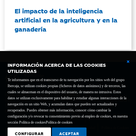
El impacto de la inteligencia
artificial en la agricultura y en la
ganadería
INFORMACIÓN ACERCA DE LAS COOKIES
UTILIZADAS
Te informamos que en el transcurso de tu navegación por los sitios web del grupo
Ibercaja, se utilizan cookies propias (ficheros de datos anónimos) y de terceros, las
cuales se almacenan en el dispositivo del usuario, de manera no intrusiva. Estos
Fundación Bancaria Ibercaja C.I.F. G-50000652.
datos se utilizan exclusivamente para habilitar y estudiar algunas interacciones de la
Inscrita en el Registro de Fundaciones del Mº de Educación, Cultura y Deporte con el nº
navegación en un sitio Web, y acumulan datos que pueden ser actualizados y
1689.
recuperados. Puedes obtener más información, conocer cómo cambiar la
Domicilio social: Joaquín Costa, 13. 50001 Zaragoza.
configuración y/o revocar tu consentimiento previo al empleo de cookies, en nuestra
Contacto
Declaración de accesibilidad
sección Política de cookies
Política de cookies
Aviso legal
Política de privacidad
Política de Cookies
CONFIGURAR
ACEPTAR