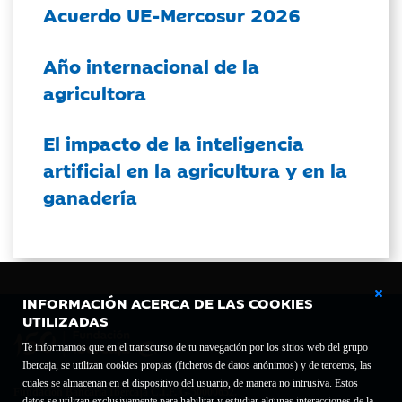
Acuerdo UE-Mercosur 2026
Año internacional de la
agricultora
El impacto de la inteligencia
artificial en la agricultura y en la
ganadería
INFORMACIÓN ACERCA DE LAS COOKIES
UTILIZADAS
Te informamos que en el transcurso de tu navegación por los sitios web del grupo
Ibercaja, se utilizan cookies propias (ficheros de datos anónimos) y de terceros, las
cuales se almacenan en el dispositivo del usuario, de manera no intrusiva. Estos
Fundación Bancaria Ibercaja C.I.F. G-50000652.
datos se utilizan exclusivamente para habilitar y estudiar algunas interacciones de la