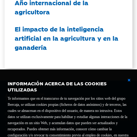
Año internacional de la
agricultora
El impacto de la inteligencia
artificial en la agricultura y en la
ganadería
INFORMACIÓN ACERCA DE LAS COOKIES
UTILIZADAS
Te informamos que en el transcurso de tu navegación por los sitios web del grupo
Ibercaja, se utilizan cookies propias (ficheros de datos anónimos) y de terceros, las
cuales se almacenan en el dispositivo del usuario, de manera no intrusiva. Estos
Fundación Bancaria Ibercaja C.I.F. G-50000652.
datos se utilizan exclusivamente para habilitar y estudiar algunas interacciones de la
Inscrita en el Registro de Fundaciones del Mº de Educación, Cultura y Deporte con el nº
navegación en un sitio Web, y acumulan datos que pueden ser actualizados y
1689.
recuperados. Puedes obtener más información, conocer cómo cambiar la
Domicilio social: Joaquín Costa, 13. 50001 Zaragoza.
configuración y/o revocar tu consentimiento previo al empleo de cookies, en nuestra