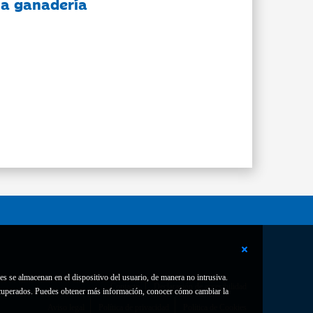
 la ganadería
es se almacenan en el dispositivo del usuario, de manera no intrusiva.
Contacto
Declaración de accesibilidad
 recuperados. Puedes obtener más información, conocer cómo cambiar la
Aviso legal
Política de privacidad
Política de Cookies