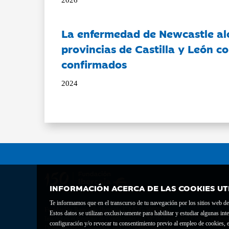
La enfermedad de Newcastle al
provincias de Castilla y León c
confirmados
2024
INFORMACIÓN ACERCA DE LAS COOKIES UT
Te informamos que en el transcurso de tu navegación por los sitios web del 
Fundación Bancaria Ibercaja C.I.F. G-50000652.
Estos datos se utilizan exclusivamente para habilitar y estudiar algunas 
Inscrita en el Registro de Fundaciones del Mº de Educación, Cultura y Depor
configuración y/o revocar tu consentimiento previo al empleo de cookies, e
Domicilio social: Joaquín Costa, 13. 50001 Zaragoza.