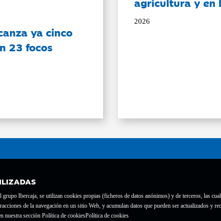
agricultura y en
2026
canza ya cinco
on 23 focos
ILIZADAS
grupo Ibercaja, se utilizan cookies propias (ficheros de datos anónimos) y de terceros, las cual
interacciones de la navegación en un sitio Web, y acumulan datos que pueden ser actualizados y
te con el nº 1689.
n nuestra sección Política de cookies
Política de cookies