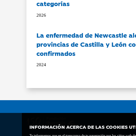
categorías
2026
La enfermedad de Newcastle al
provincias de Castilla y León c
confirmados
2024
INFORMACIÓN ACERCA DE LAS COOKIES UT
Te informamos que en el transcurso de tu navegación por los sitios web del 