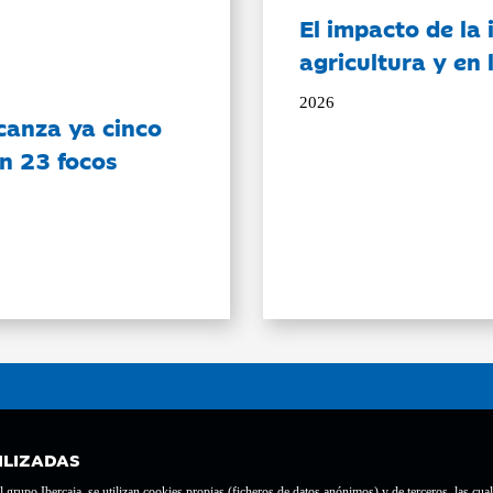
El impacto de la i
agricultura y en
2026
canza ya cinco
on 23 focos
ILIZADAS
grupo Ibercaja, se utilizan cookies propias (ficheros de datos anónimos) y de terceros, las cual