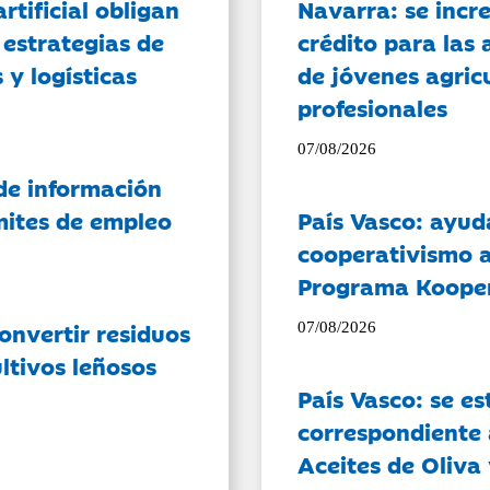
artificial obligan
Navarra: se incr
 estrategias de
crédito para las 
 y logísticas
de jóvenes agricu
profesionales
07/08/2026
de información
ámites de empleo
País Vasco: ayud
cooperativismo a
Programa Koope
onvertir residuos
07/08/2026
ltivos leñosos
País Vasco: se es
correspondiente a
Aceites de Oliva 