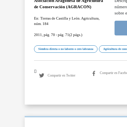
Asociación Aragonesa de Agricultura
Descrip
de Conservación (AGRACON)
número
sobre e
En: Tierras de Castilla y León. Agricultura,
núm. 184
2011, pág. 70 - pág. 71(2 págs.)
Siembra directa o no laboreo o cero labranza
Agricultura de con
Compartir en Faceb
Compartir en Twitter