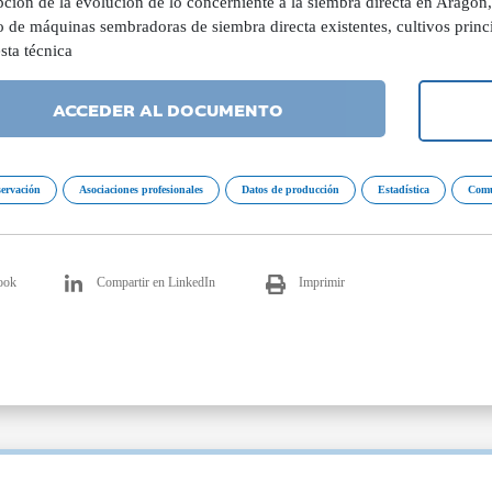
ción de la evolución de lo concerniente a la siembra directa en Aragón, 
 de máquinas sembradoras de siembra directa existentes, cultivos princ
sta técnica
ACCEDER AL DOCUMENTO
servación
Asociaciones profesionales
Datos de producción
Estadística
Comu
ook
Compartir en LinkedIn
Imprimir